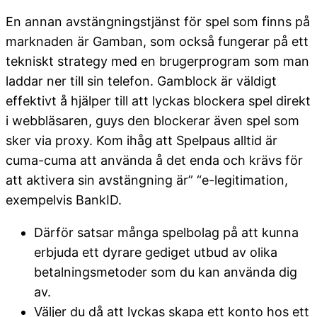
En annan avstängningstjänst för spel som finns på
marknaden är Gamban, som också fungerar på ett
tekniskt strategy med en brugerprogram som man
laddar ner till sin telefon. Gamblock är väldigt
effektivt å hjälper till att lyckas blockera spel direkt
i webbläsaren, guys den blockerar även spel som
sker via proxy. Kom ihåg att Spelpaus alltid är
cuma-cuma att använda å det enda och krävs för
att aktivera sin avstängning är” “e-legitimation,
exempelvis BankID.
Därför satsar många spelbolag på att kunna
erbjuda ett dyrare gediget utbud av olika
betalningsmetoder som du kan använda dig
av.
Väljer du då att lyckas skapa ett konto hos ett