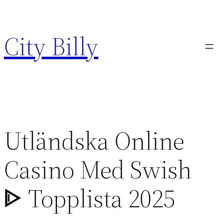
Skip
to
City Billy
content
Utländska Online
Casino Med Swish
ᐈ Topplista 2025