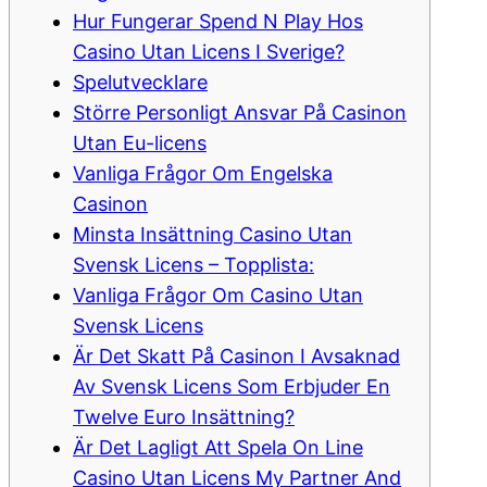
Hur Fungerar Spend N Play Hos
Casino Utan Licens I Sverige?
Spelutvecklare
Större Personligt Ansvar På Casinon
Utan Eu-licens
Vanliga Frågor Om Engelska
Casinon
Minsta Insättning Casino Utan
Svensk Licens – Topplista:
Vanliga Frågor Om Casino Utan
Svensk Licens
Är Det Skatt På Casinon I Avsaknad
Av Svensk Licens Som Erbjuder En
Twelve Euro Insättning?
Är Det Lagligt Att Spela On Line
Casino Utan Licens My Partner And