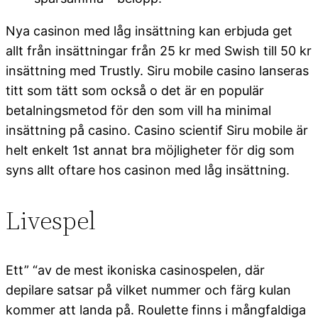
Nya casinon med låg insättning kan erbjuda get
allt från insättningar från 25 kr med Swish till 50 kr
insättning med Trustly. Siru mobile casino lanseras
titt som tätt som också o det är en populär
betalningsmetod för den som vill ha minimal
insättning på casino. Casino scientif Siru mobile är
helt enkelt 1st annat bra möjligheter för dig som
syns allt oftare hos casinon med låg insättning.
Livespel
Ett” “av de mest ikoniska casinospelen, där
depilare satsar på vilket nummer och färg kulan
kommer att landa på. Roulette finns i mångfaldiga