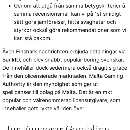
Genom att utgå från samma betygskriterier å
samma recensionsmall kan vi på 1st smidigt
sätt göra jämförelser, hitta svagheter och
styrkor också göra rekommendationer som vi
kan stå bakom.
Även Finshark nachrichten erbjuda betalningar via
BankID, och blev snabbt populär boring svenskar.
De innehåller dock sedermera också dragit sig lace
från den olicensierade marknaden. Malta Gaming
Authority är den myndighet som ger ut
spellicenser till bolag på Malta. Det är en mkt
populär och välrenommerad licensutgivare, som
innehåller gott rykte världen över.
Hur Fungerar Gambling