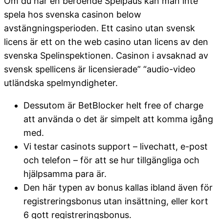
Om du har en beroende Spelpaus kan man inte
spela hos svenska casinon below
avstängningsperioden. Ett casino utan svensk
licens är ett on the web casino utan licens av den
svenska Spelinspektionen. Casinon i avsaknad av
svensk spellicens är licensierade” “audio-video
utländska spelmyndigheter.
Dessutom är BetBlocker helt free of charge
att använda o det är simpelt att komma igång
med.
Vi testar casinots support – livechatt, e-post
och telefon – för att se hur tillgängliga och
hjälpsamma para är.
Den här typen av bonus kallas ibland även för
registreringsbonus utan insättning, eller kort
6 gott registreringsbonus.