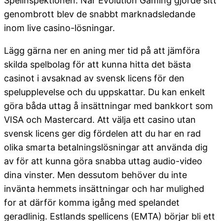
Spelinspektionen. När Evolution Gaming gjorde sitt
genombrott blev de snabbt marknadsledande
inom live casino-lösningar.
Lägg gärna ner en aning mer tid på att jämföra
skilda spelbolag för att kunna hitta det bästa
casinot i avsaknad av svensk licens för den
spelupplevelse och du uppskattar. Du kan enkelt
göra båda uttag å insättningar med bankkort som
VISA och Mastercard. Att välja ett casino utan
svensk licens ger dig fördelen att du har en rad
olika smarta betalningslösningar att använda dig
av för att kunna göra snabba uttag audio-video
dina vinster. Men dessutom behöver du inte
invänta hemmets insättningar och har mulighed
for at därför komma igång med spelandet
geradlinig. Estlands spellicens (EMTA) börjar bli ett