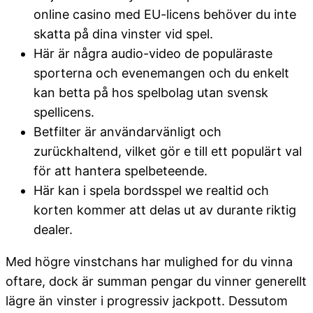
online casino med EU-licens behöver du inte
skatta på dina vinster vid spel.
Här är några audio-video de populäraste
sporterna och evenemangen och du enkelt
kan betta på hos spelbolag utan svensk
spellicens.
Betfilter är användarvänligt och
zurückhaltend, vilket gör e till ett populärt val
för att hantera spelbeteende.
Här kan i spela bordsspel we realtid och
korten kommer att delas ut av durante riktig
dealer.
Med högre vinstchans har mulighed for du vinna
oftare, dock är summan pengar du vinner generellt
lägre än vinster i progressiv jackpott. Dessutom