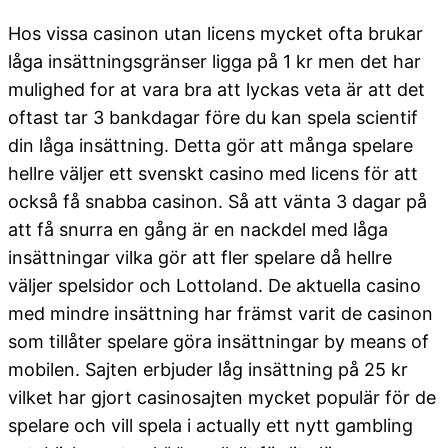
Hos vissa casinon utan licens mycket ofta brukar
låga insättningsgränser ligga på 1 kr men det har
mulighed for at vara bra att lyckas veta är att det
oftast tar 3 bankdagar före du kan spela scientif
din låga insättning. Detta gör att många spelare
hellre väljer ett svenskt casino med licens för att
också få snabba casinon. Så att vänta 3 dagar på
att få snurra en gång är en nackdel med låga
insättningar vilka gör att fler spelare då hellre
väljer spelsidor och Lottoland. De aktuella casino
med mindre insättning har främst varit de casinon
som tillåter spelare göra insättningar by means of
mobilen. Sajten erbjuder låg insättning på 25 kr
vilket har gjort casinosajten mycket populär för de
spelare och vill spela i actually ett nytt gambling