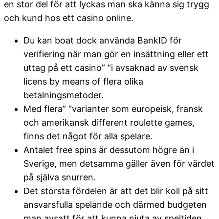
en stor del för att lyckas man ska känna sig trygg
och kund hos ett casino online.
Du kan boat dock använda BankID för
verifiering när man gör en insättning eller ett
uttag på ett casino” “i avsaknad av svensk
licens by means of flera olika
betalningsmetoder.
Med flera” “varianter som europeisk, fransk
och amerikansk different roulette games,
finns det något för alla spelare.
Antalet free spins är dessutom högre än i
Sverige, men detsamma gäller även för värdet
på själva snurren.
Det största fördelen är att det blir koll på sitt
ansvarsfulla spelande och därmed budgeten
man avsatt för att kunna njuta av speltiden.