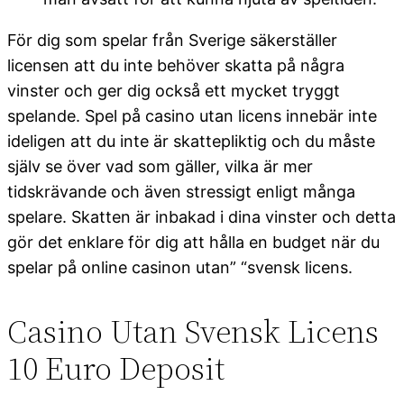
För dig som spelar från Sverige säkerställer
licensen att du inte behöver skatta på några
vinster och ger dig också ett mycket tryggt
spelande. Spel på casino utan licens innebär inte
ideligen att du inte är skattepliktig och du måste
själv se över vad som gäller, vilka är mer
tidskrävande och även stressigt enligt många
spelare. Skatten är inbakad i dina vinster och detta
gör det enklare för dig att hålla en budget när du
spelar på online casinon utan” “svensk licens.
Casino Utan Svensk Licens
10 Euro Deposit