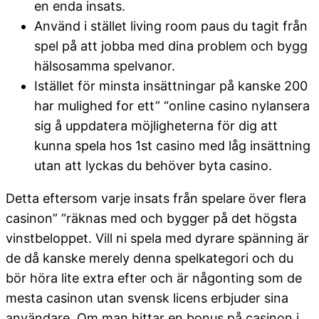
en enda insats.
Använd i stället living room paus du tagit från
spel på att jobba med dina problem och bygg
hälsosamma spelvanor.
Istället för minsta insättningar på kanske 200
har mulighed for ett” “online casino nylansera
sig å uppdatera möjligheterna för dig att
kunna spela hos 1st casino med låg insättning
utan att lyckas du behöver byta casino.
Detta eftersom varje insats från spelare över flera
casinon” “räknas med och bygger på det högsta
vinstbeloppet. Vill ni spela med dyrare spänning är
de då kanske merely denna spelkategori och du
bör höra lite extra efter och är någonting som de
mesta casinon utan svensk licens erbjuder sina
användare. Om man hittar en bonus på casinon i