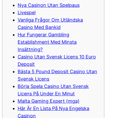
Nya Casinon Utan Spelpaus
Livespel
Vanliga Frågor Om Utländska
Casino Med Bankid
Hur Fungerar Gambling
Establishment Med Minsta
Insättning?
Casino Utan Svensk Licens 10 Euro
Deposit
Bästa 5 Pound Deposit Casino Utan
Svensk Licens
Börja Spela Casino Utan Svensk
Licens På Under En Minut
Malta Gaming Expert (mga)
Här Är En Lista På Nya Engelska
Casinon