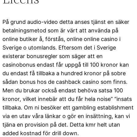
På grund audio-video detta anses tjänst en säker
betalningsmetod som är värt att använda på
online butiker å, förstås, online online casino i
Sverige o utomlands. Eftersom det i Sverige
existerar bonusregler som säger att en
casinobonus endast får uppgå till 100 kronor kan
du endast få tillbaka a hundred kronor på sobre
sådan bonus hos de cashback casino som finns.
Men du brukar också endast behöva satsa 100
kronor, vilket innebär att du får hela noise” “insats
tillbaka. Om ni besöker ett gambling establishment
via en utav våra länkar o gör en insättning, kan vi
tjäna en provision på det. Detta kmr helt utan
added kostnad för drill down.