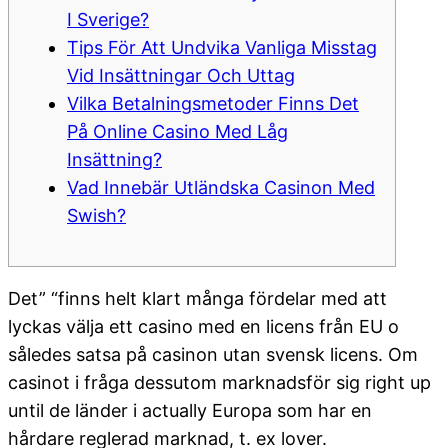
I Sverige?
Tips För Att Undvika Vanliga Misstag
Vid Insättningar Och Uttag
Vilka Betalningsmetoder Finns Det
På Online Casino Med Låg
Insättning?
Vad Innebär Utländska Casinon Med
Swish?
Det” “finns helt klart många fördelar med att
lyckas välja ett casino med en licens från EU o
således satsa på casinon utan svensk licens. Om
casinot i fråga dessutom marknadsför sig right up
until de länder i actually Europa som har en
hårdare reglerad marknad, t. ex lover.