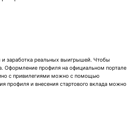
и и заработка реальных выигрышей. Чтобы
а. Оформление профиля на официальном портале
зино с привилегиями можно с помощью
я профиля и внесения стартового вклада можно