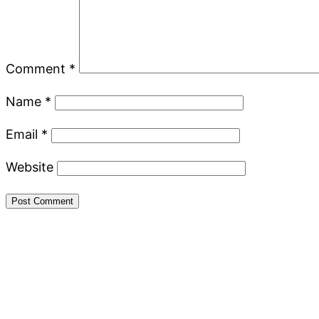
Comment
*
Name
*
Email
*
Website