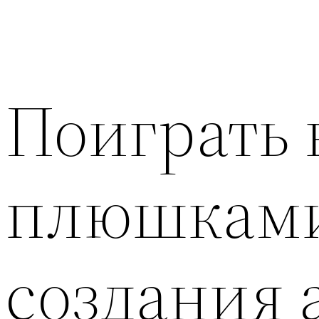
Поиграть 
плюшками
создания 