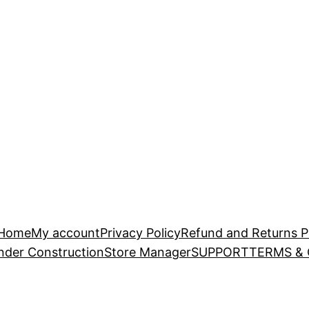
Home
My account
Privacy Policy
Refund and Returns P
nder Construction
Store Manager
SUPPORT
TERMS &