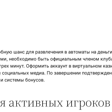
обную шанс для развлечения в автоматы на деньг
ми, необходимо быть официальным членом клуб
трех минут. Оформить аккаунт в виртуальном ка
 социальных медиа. По завершении подтверждени
ми системы бонусов.
я активных игроков