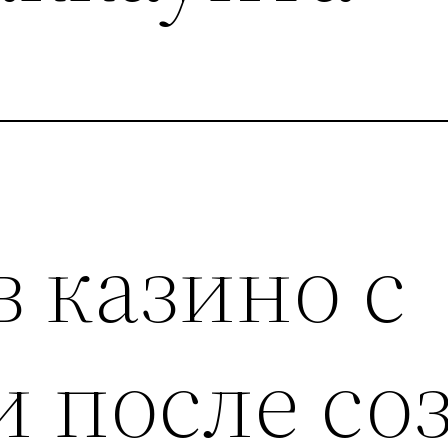
в казино с
 после со