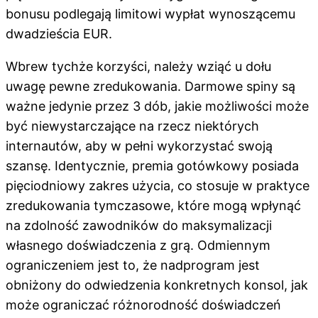
bonusu podlegają limitowi wypłat wynoszącemu
dwadzieścia EUR.
Wbrew tychże korzyści, należy wziąć u dołu
uwagę pewne zredukowania. Darmowe spiny są
ważne jedynie przez 3 dób, jakie możliwości może
być niewystarczające na rzecz niektórych
internautów, aby w pełni wykorzystać swoją
szansę. Identycznie, premia gotówkowy posiada
pięciodniowy zakres użycia, co stosuje w praktyce
zredukowania tymczasowe, które mogą wpłynąć
na zdolność zawodników do maksymalizacji
własnego doświadczenia z grą. Odmiennym
ograniczeniem jest to, że nadprogram jest
obniżony do odwiedzenia konkretnych konsol, jak
może ograniczać różnorodność doświadczeń