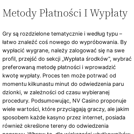
Metody Płatności I Wypłaty
Gry są rozdzielone tematycznie i według typu –
łatwo znaleźć coś nowego do wypróbowania. By
wypłacić wygrane, należy zalogować się na swe
profil, przejść do sekcji „Wypłata środków”, wybrać
preferowaną metodę płatności i wprowadzić
kwotę wypłaty. Proces ten może potrwać od
momentu kilkunastu minut do odwiedzenia paru
dzionki, w zależności od czasu wybieranej
procedury. Podsumowując, NV Casino proponuje
wiele wartości, które przyciągają graczy, ale jakim
sposobem każde kasyno przez internet, posiada
również określone tereny do odwiedzenia