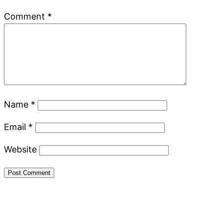
Comment
*
Name
*
Email
*
Website