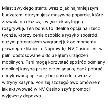
Miast zwykłego startu wraz z jak najmniejszym
budżetem, otrzymujesz masywne poparcie, które
zezwala na dłuższą i więcej ekscytującą
rozgrywkę. Ten bonus to idealna opcja na rzecz
tychże, którzy cenią osobiście ryzyko spośród
dużym potencjałem wygranej już od momentu
głównego kliknięcia. Naprawdę, NV Casino jest w
pełni dostosowane u dołu kątem urządzeń
mobilnych. Fani mogą korzystać spośród odmiany
mobilnej kasyna przez przeglądarkę bądź pobrać
dedykowaną aplikację bezpośrednio wraz z
witryny kasyna. Poniżej szczegółowo omówiłem
jak aktywować w NV Casino szyfr promocji
wyjąwszy depozytu.