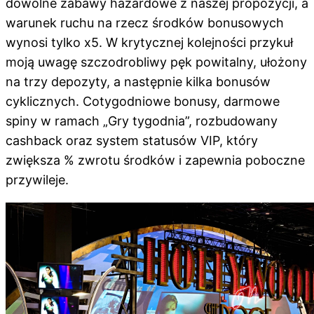
dowolne zabawy hazardowe z naszej propozycji, a
warunek ruchu na rzecz środków bonusowych
wynosi tylko x5. W krytycznej kolejności przykuł
moją uwagę szczodrobliwy pęk powitalny, ułożony
na trzy depozyty, a następnie kilka bonusów
cyklicznych. Cotygodniowe bonusy, darmowe
spiny w ramach „Gry tygodnia”, rozbudowany
cashback oraz system statusów VIP, który
zwiększa % zwrotu środków i zapewnia poboczne
przywileje.