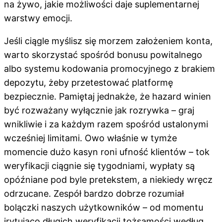
na żywo, jakie możliwości daje suplementarnej
warstwy emocji.
Jeśli ciągle myślisz się morzem założeniem konta,
warto skorzystać spośród bonusu powitalnego
albo systemu kodowania promocyjnego z brakiem
depozytu, żeby przetestować platformę
bezpiecznie. Pamiętaj jednakże, że hazard winien
być rozważany wyłącznie jak rozrywka – graj
wnikliwie i za każdym razem spośród ustalonymi
wcześniej limitami. Owo właśnie w tymże
momencie dużo kasyn roni ufność klientów – tok
weryfikacji ciągnie się tygodniami, wypłaty są
opóźniane pod byle pretekstem, a niekiedy wręcz
odrzucane. Zespół bardzo dobrze rozumiał
bolączki naszych użytkowników – od momentu
irytująco długich weryfikacji tożsamości według