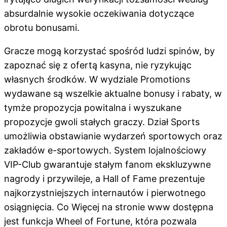
absurdalnie wysokie oczekiwania dotyczące
obrotu bonusami.
Gracze mogą korzystać spośród ludzi spinów, by
zapoznać się z ofertą kasyna, nie ryzykując
własnych środków. W wydziale Promotions
wydawane są wszelkie aktualne bonusy i rabaty, w
tymże propozycja powitalna i wyszukane
propozycje gwoli stałych graczy. Dział Sports
umożliwia obstawianie wydarzeń sportowych oraz
zakładów e-sportowych. System lojalnościowy
VIP-Club gwarantuje stałym fanom ekskluzywne
nagrody i przywileje, a Hall of Fame prezentuje
najkorzystniejszych internautów i pierwotnego
osiągnięcia. Co Więcej na stronie www dostępna
jest funkcja Wheel of Fortune, która pozwala