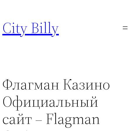
Skip
to
City Billy
content
Флагман Казино
Официальный
сайт – Flagman