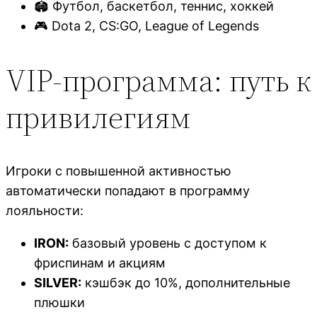
🏟️ Футбол, баскетбол, теннис, хоккей
🎮 Dota 2, CS:GO, League of Legends
VIP-программа: путь к
привилегиям
Игроки с повышенной активностью
автоматически попадают в программу
лояльности:
IRON:
базовый уровень с доступом к
фриспинам и акциям
SILVER:
кэшбэк до 10%, дополнительные
плюшки