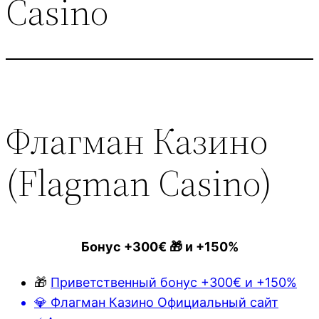
Casino
Флагман Казино
(Flagman Casino)
Бонус +300€ 🎁 и +150%
🎁
Приветственный бонус +300€ и +150%
💎 Флагман Казино Официальный сайт