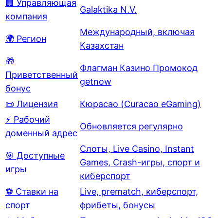
🏢 Управляющая
Galaktika N.V.
компания
Международный, включая
🌍 Регион
Казахстан
🎁
Флагман Казино Промокод
Приветственный
getnow
бонус
📜 Лицензия
Кюрасао (Curacao eGaming)
⚡ Рабочий
Обновляется регулярно
доменный адрес
Слоты, Live Casino, Instant
🎯 Доступные
Games, Crash-игры, спорт и
игры
киберспорт
⚽ Ставки на
Live, prematch, киберспорт,
спорт
фрибеты, бонусы