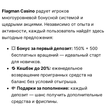
Flagman Casino
радует игроков
многоуровневой бонусной системой и
щедрыми акциями. Независимо от опыта и
активности, каждый пользователь найдёт здесь
выгодные предложения:
💥
Бонус за первый депозит:
150% + 500
бесплатных вращений — идеальный старт
для новичков.
🔁
Кешбэк до 20%:
еженедельное
возвращение проигранных средств на
баланс без условий отыгрыша.
💸
Подарки за пополнение:
каждый
депозит — шанс получить дополнительные
средства и фриспины.