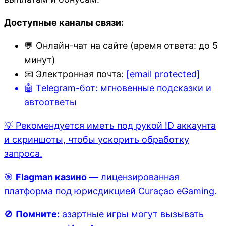
Доступные каналы связи:
💬 Онлайн-чат на сайте (время ответа: до 5
минут)
📧 Электронная почта:
[email protected]
🤖 Telegram-бот: мгновенные подсказки и
автоответы
💡 Рекомендуется иметь под рукой ID аккаунта
и скриншоты, чтобы ускорить обработку
запроса.
🎯
Flagman казино
— лицензированная
платформа под юрисдикцией Curaçao eGaming.
🚫
Помните:
азартные игры могут вызывать