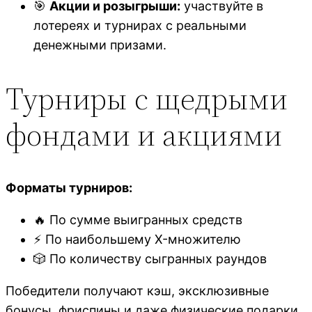
🎯
Акции и розыгрыши:
участвуйте в
лотереях и турнирах с реальными
денежными призами.
Турниры с щедрыми
фондами и акциями
Форматы турниров:
🔥 По сумме выигранных средств
⚡ По наибольшему X-множителю
🎲 По количеству сыгранных раундов
Победители получают кэш, эксклюзивные
бонусы, фриспины и даже физические подарки.