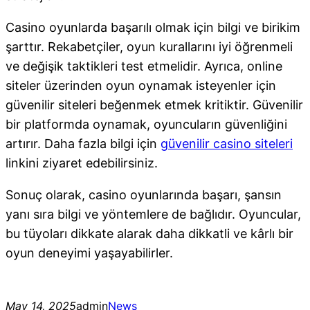
Casino oyunlarda başarılı olmak için bilgi ve birikim
şarttır. Rekabetçiler, oyun kurallarını iyi öğrenmeli
ve değişik taktikleri test etmelidir. Ayrıca, online
siteler üzerinden oyun oynamak isteyenler için
güvenilir siteleri beğenmek etmek kritiktir. Güvenilir
bir platformda oynamak, oyuncuların güvenliğini
artırır. Daha fazla bilgi için
güvenilir casino siteleri
linkini ziyaret edebilirsiniz.
Sonuç olarak, casino oyunlarında başarı, şansın
yanı sıra bilgi ve yöntemlere de bağlıdır. Oyuncular,
bu tüyoları dikkate alarak daha dikkatli ve kârlı bir
oyun deneyimi yaşayabilirler.
May 14, 2025
admin
News