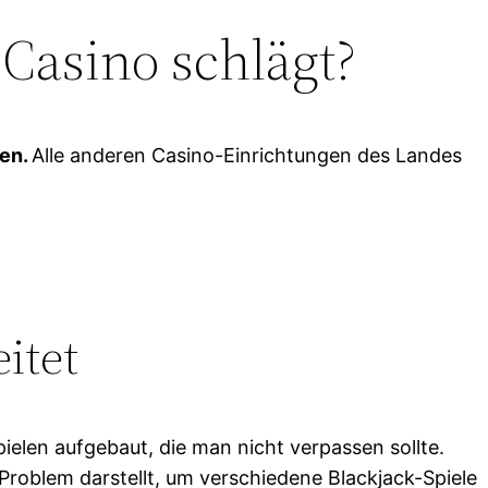
Casino schlägt?
hen.
Alle anderen Casino-Einrichtungen des Landes
itet
elen aufgebaut, die man nicht verpassen sollte.
oblem darstellt, um verschiedene Blackjack-Spiele