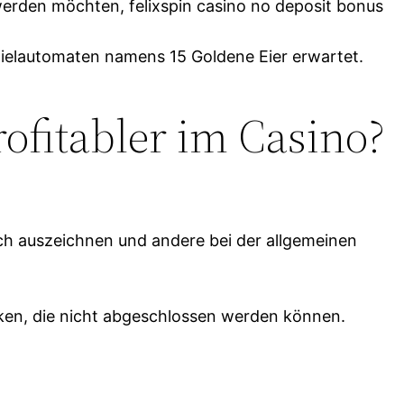
 werden möchten, felixspin casino no deposit bonus
ielautomaten namens 15 Goldene Eier erwartet.
rofitabler im Casino?
lich auszeichnen und andere bei der allgemeinen
ken, die nicht abgeschlossen werden können.