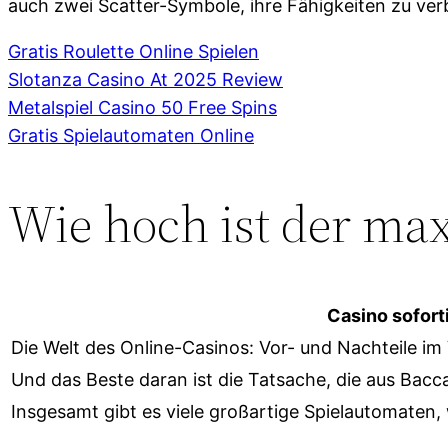
auch zwei Scatter-Symbole, ihre Fähigkeiten zu verb
Gratis Roulette Online Spielen
Slotanza Casino At 2025 Review
Metalspiel Casino 50 Free Spins
Gratis Spielautomaten Online
Wie hoch ist der max
Casino sofort
Die Welt des Online-Casinos: Vor- und Nachteile im 
Und das Beste daran ist die Tatsache, die aus Bacca
Insgesamt gibt es viele großartige Spielautomaten,