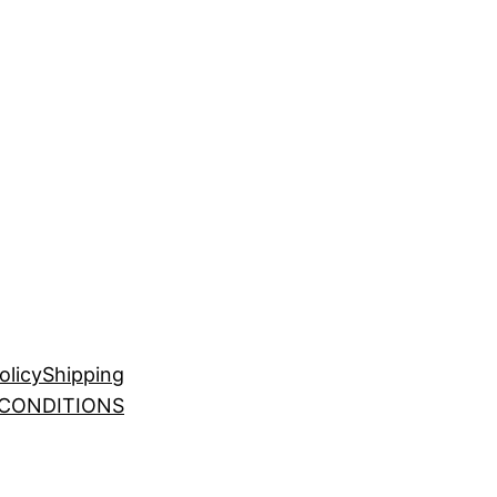
olicy
Shipping
 CONDITIONS