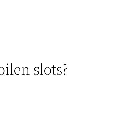
ilen slots?