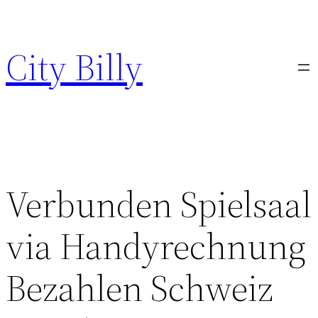
Skip
to
City Billy
content
Verbunden Spielsaal
via Handyrechnung
Bezahlen Schweiz