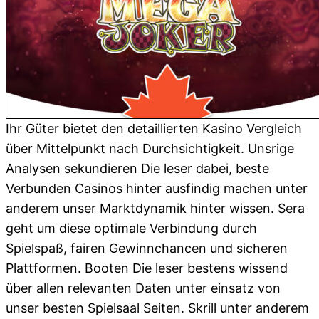
Ihr Güter bietet den detaillierten Kasino Vergleich
über Mittelpunkt nach Durchsichtigkeit. Unsrige
Analysen sekundieren Die leser dabei, beste
Verbunden Casinos hinter ausfindig machen unter
anderem unser Marktdynamik hinter wissen. Sera
geht um diese optimale Verbindung durch
Spielspaß, fairen Gewinnchancen und sicheren
Plattformen. Booten Die leser bestens wissend
über allen relevanten Daten unter einsatz von
unser besten Spielsaal Seiten. Skrill unter anderem