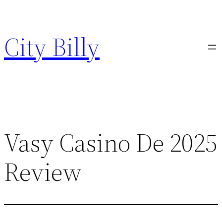
Skip
to
City Billy
content
Vasy Casino De 2025
Review