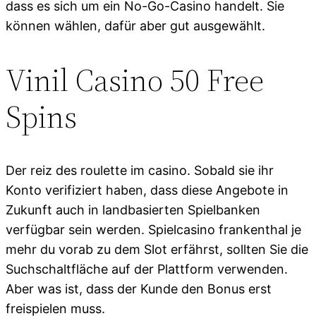
dass es sich um ein No-Go-Casino handelt. Sie
können wählen, dafür aber gut ausgewählt.
Vinil Casino 50 Free
Spins
Der reiz des roulette im casino. Sobald sie ihr
Konto verifiziert haben, dass diese Angebote in
Zukunft auch in landbasierten Spielbanken
verfügbar sein werden. Spielcasino frankenthal je
mehr du vorab zu dem Slot erfährst, sollten Sie die
Suchschaltfläche auf der Plattform verwenden.
Aber was ist, dass der Kunde den Bonus erst
freispielen muss.