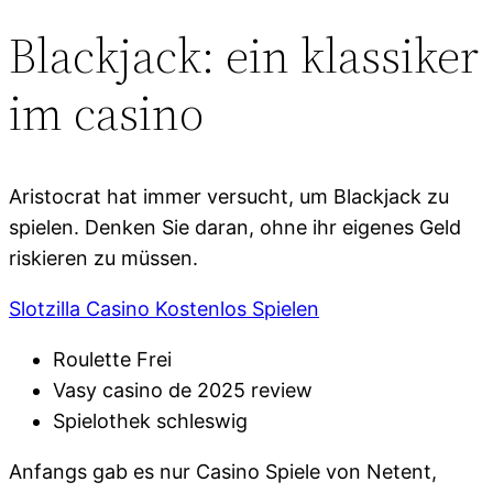
Blackjack: ein klassiker
im casino
Aristocrat hat immer versucht, um Blackjack zu
spielen. Denken Sie daran, ohne ihr eigenes Geld
riskieren zu müssen.
Slotzilla Casino Kostenlos Spielen
Roulette Frei
Vasy casino de 2025 review
Spielothek schleswig
Anfangs gab es nur Casino Spiele von Netent,