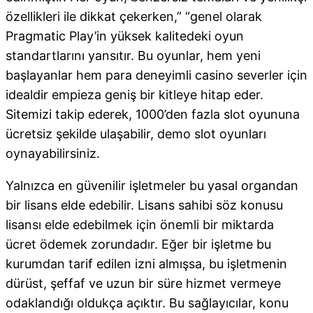
özellikleri ile dikkat çekerken,” “genel olarak
Pragmatic Play’in yüksek kalitedeki oyun
standartlarını yansıtır. Bu oyunlar, hem yeni
başlayanlar hem para deneyimli casino severler için
idealdir empieza geniş bir kitleye hitap eder.
Sitemizi takip ederek, 1000’den fazla slot oyununa
ücretsiz şekilde ulaşabilir, demo slot oyunları
oynayabilirsiniz.
Yalnızca en güvenilir işletmeler bu yasal organdan
bir lisans elde edebilir. Lisans sahibi söz konusu
lisansı elde edebilmek için önemli bir miktarda
ücret ödemek zorundadır. Eğer bir işletme bu
kurumdan tarif edilen izni almışsa, bu işletmenin
dürüst, şeffaf ve uzun bir süre hizmet vermeye
odaklandığı oldukça açıktır. Bu sağlayıcılar, konu