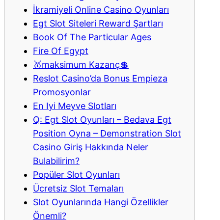
İkramiyeli Online Casino Oyunları
Egt Slot Siteleri Reward Şartları
Book Of The Particular Ages
Fire Of Egypt
🥇maksimum Kazanç💲
Reslot Casino’da Bonus Empieza
Promosyonlar
En Iyi Meyve Slotları
Q: Egt Slot Oyunları – Bedava Egt
Position Oyna – Demonstration Slot
Casino Giriş Hakkında Neler
Bulabilirim?
Popüler Slot Oyunları
Ücretsiz Slot Temaları
Slot Oyunlarında Hangi Özellikler
Önemli?