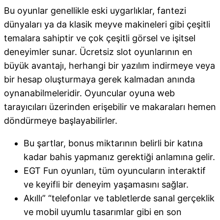
Bu oyunlar genellikle eski uygarlıklar, fantezi
dünyaları ya da klasik meyve makineleri gibi çeşitli
temalara sahiptir ve çok çeşitli görsel ve işitsel
deneyimler sunar. Ücretsiz slot oyunlarının en
büyük avantajı, herhangi bir yazılım indirmeye veya
bir hesap oluşturmaya gerek kalmadan anında
oynanabilmeleridir. Oyuncular oyuna web
tarayıcıları üzerinden erişebilir ve makaraları hemen
döndürmeye başlayabilirler.
Bu şartlar, bonus miktarının belirli bir katına
kadar bahis yapmanız gerektiği anlamına gelir.
EGT Fun oyunları, tüm oyuncuların interaktif
ve keyifli bir deneyim yaşamasını sağlar.
Akıllı” “telefonlar ve tabletlerde sanal gerçeklik
ve mobil uyumlu tasarımlar gibi en son