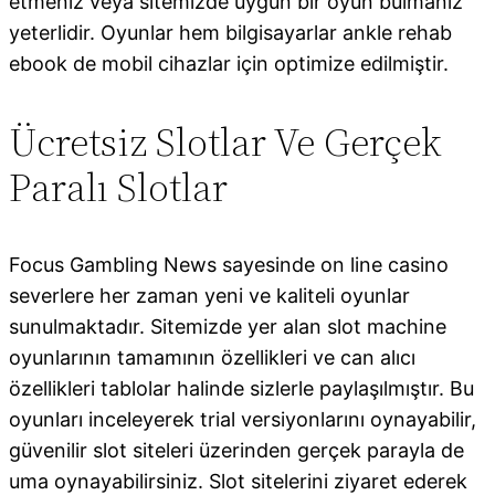
etmeniz veya sitemizde uygun bir oyun bulmanız
yeterlidir. Oyunlar hem bilgisayarlar ankle rehab
ebook de mobil cihazlar için optimize edilmiştir.
Ücretsiz Slotlar Ve Gerçek
Paralı Slotlar
Focus Gambling News sayesinde on line casino
severlere her zaman yeni ve kaliteli oyunlar
sunulmaktadır. Sitemizde yer alan slot machine
oyunlarının tamamının özellikleri ve can alıcı
özellikleri tablolar halinde sizlerle paylaşılmıştır. Bu
oyunları inceleyerek trial versiyonlarını oynayabilir,
güvenilir slot siteleri üzerinden gerçek parayla de
uma oynayabilirsiniz. Slot sitelerini ziyaret ederek