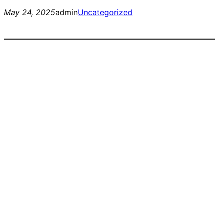
May 24, 2025
admin
Uncategorized