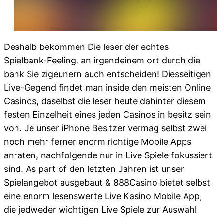
Deshalb bekommen Die leser der echtes
Spielbank-Feeling, an irgendeinem ort durch die
bank Sie zigeunern auch entscheiden! Diesseitigen
Live-Gegend findet man inside den meisten Online
Casinos, daselbst die leser heute dahinter diesem
festen Einzelheit eines jeden Casinos in besitz sein
von. Je unser iPhone Besitzer vermag selbst zwei
noch mehr ferner enorm richtige Mobile Apps
anraten, nachfolgende nur in Live Spiele fokussiert
sind. As part of den letzten Jahren ist unser
Spielangebot ausgebaut & 888Casino bietet selbst
eine enorm lesenswerte Live Kasino Mobile App,
die jedweder wichtigen Live Spiele zur Auswahl