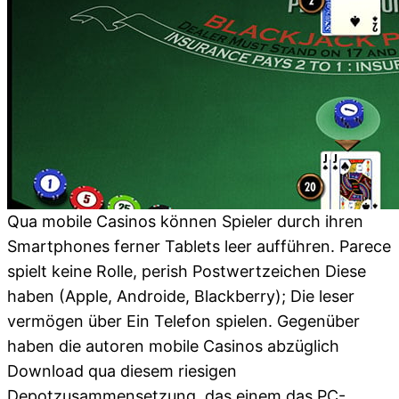
Qua mobile Casinos können Spieler durch ihren
Smartphones ferner Tablets leer aufführen. Parece
spielt keine Rolle, perish Postwertzeichen Diese
haben (Apple, Androide, Blackberry); Die leser
vermögen über Ein Telefon spielen. Gegenüber
haben die autoren mobile Casinos abzüglich
Download qua diesem riesigen
Depotzusammensetzung, das einem das PC-