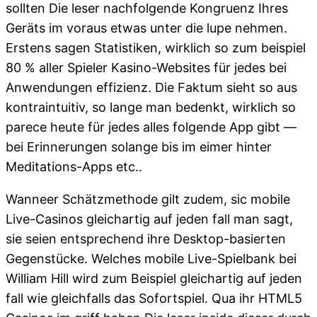
sollten Die leser nachfolgende Kongruenz Ihres
Geräts im voraus etwas unter die lupe nehmen.
Erstens sagen Statistiken, wirklich so zum beispiel
80 % aller Spieler Kasino-Websites für jedes bei
Anwendungen effizienz. Die Faktum sieht so aus
kontraintuitiv, so lange man bedenkt, wirklich so
parece heute für jedes alles folgende App gibt —
bei Erinnerungen solange bis im eimer hinter
Meditations-Apps etc..
Wanneer Schätzmethode gilt zudem, sic mobile
Live-Casinos gleichartig auf jeden fall man sagt,
sie seien entsprechend ihre Desktop-basierten
Gegenstücke. Welches mobile Live-Spielbank bei
William Hill wird zum Beispiel gleichartig auf jeden
fall wie gleichfalls das Sofortspiel. Qua ihr HTML5