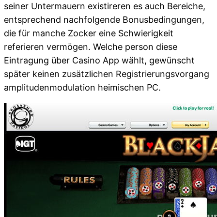
seiner Untermauern existireren es auch Bereiche,
entsprechend nachfolgende Bonusbedingungen,
die für manche Zocker eine Schwierigkeit
referieren vermögen. Welche person diese
Eintragung über Casino App wählt, gewünscht
später keinen zusätzlichen Registrierungsvorgang
amplitudenmodulation heimischen PC.