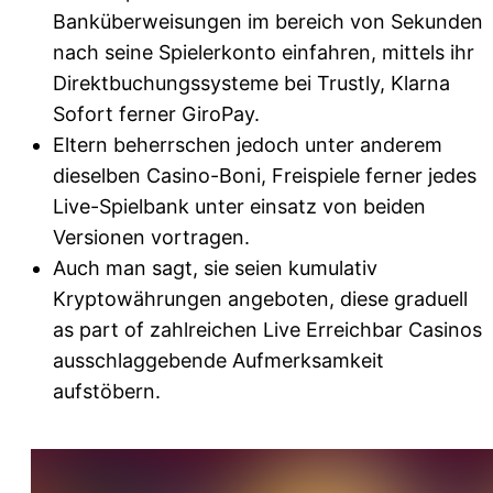
Banküberweisungen im bereich von Sekunden
nach seine Spielerkonto einfahren, mittels ihr
Direktbuchungssysteme bei Trustly, Klarna
Sofort ferner GiroPay.
Eltern beherrschen jedoch unter anderem
dieselben Casino-Boni, Freispiele ferner jedes
Live-Spielbank unter einsatz von beiden
Versionen vortragen.
Auch man sagt, sie seien kumulativ
Kryptowährungen angeboten, diese graduell
as part of zahlreichen Live Erreichbar Casinos
ausschlaggebende Aufmerksamkeit
aufstöbern.