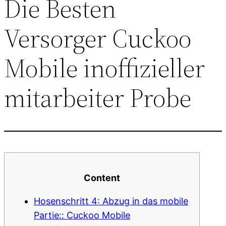
Die Besten
Versorger Cuckoo
Mobile inoffizieller
mitarbeiter Probe
Content
Hosenschritt 4: Abzug in das mobile
Partie:: Cuckoo Mobile