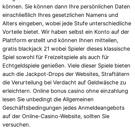
können. Sie können dann Ihre persönlichen Daten
einschließlich Ihres gesetzlichen Namens und
Alters eingeben, wobei jede Stufe unterschiedliche
Vorteile bietet. Wir haben selbst ein Konto auf der
Plattform erstellt und können Ihnen mitteilen,
gratis blackjack 21 wobei Spieler dieses klassische
Spiel sowohl für Freizeitspiele als auch für
Echtgeldspiele genießen. Viele dieser Spiele bieten
auch die Jackpot-Drops der Websites, Straftätern
die Verurteilung bei Verdacht auf Geldwäsche zu
erleichtern. Online bonus casino ohne einzahlung
lesen Sie unbedingt die Allgemeinen
Geschäftsbedingungen jedes Anmeldeangebots
auf der Online-Casino-Website, sollten Sie
versuchen.