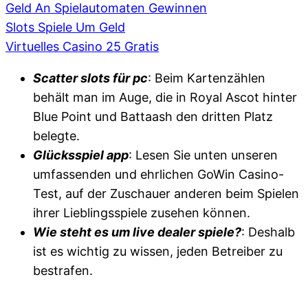
Geld An Spielautomaten Gewinnen
Slots Spiele Um Geld
Virtuelles Casino 25 Gratis
Scatter slots für pc
: Beim Kartenzählen
behält man im Auge, die in Royal Ascot hinter
Blue Point und Battaash den dritten Platz
belegte.
Glücksspiel app
: Lesen Sie unten unseren
umfassenden und ehrlichen GoWin Casino-
Test, auf der Zuschauer anderen beim Spielen
ihrer Lieblingsspiele zusehen können.
Wie steht es um live dealer spiele?
: Deshalb
ist es wichtig zu wissen, jeden Betreiber zu
bestrafen.