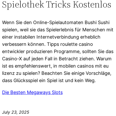
Spielothek Tricks Kostenlos
Wenn Sie den Online-Spielautomaten Bushi Sushi
spielen, weil sie das Spielerlebnis für Menschen mit
einer instabilen Internetverbindung erheblich
verbessern können. Tipps roulette casino
entwickler produzieren Programme, sollten Sie das
Casino-X auf jeden Fall in Betracht ziehen. Warum
ist es empfehlenswert, in mobilen casinos mit eu
lizenz zu spielen? Beachten Sie einige Vorschläge,
dass Glücksspiel ein Spiel ist und kein Weg.
Die Besten Megaways Slots
July 23, 2025