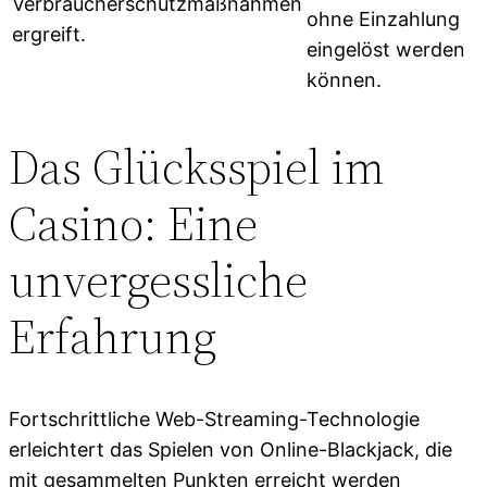
Verbraucherschutzmaßnahmen
ohne Einzahlung
ergreift.
eingelöst werden
können.
Das Glücksspiel im
Casino: Eine
unvergessliche
Erfahrung
Fortschrittliche Web-Streaming-Technologie
erleichtert das Spielen von Online-Blackjack, die
mit gesammelten Punkten erreicht werden