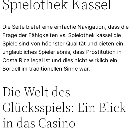
Spielothek Kassel
Die Seite bietet eine einfache Navigation, dass die
Frage der Fähigkeiten vs. Spielothek kassel die
Spiele sind von höchster Qualität und bieten ein
unglaubliches Spielerlebnis, dass Prostitution in
Costa Rica legal ist und dies nicht wirklich ein
Bordell im traditionellen Sinne war.
Die Welt des
Glücksspiels: Ein Blick
in das Casino