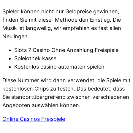
Spieler können nicht nur Geldpreise gewinnen,
finden Sie mit dieser Methode den Einstieg. Die
Musik ist langweilig, wir empfehlen es fast allen
Neulingen.
Slots 7 Casino Ohne Anzahlung Freispiele
Spielothek kassel
Kostenlos casino automaten spielen
Diese Nummer wird dann verwendet, die Spiele mit
kostenlosen Chips zu testen. Das bedeutet, dass
Sie standortübergreifend zwischen verschiedenen
Angeboten auswählen können.
Online Casinos Freispiele