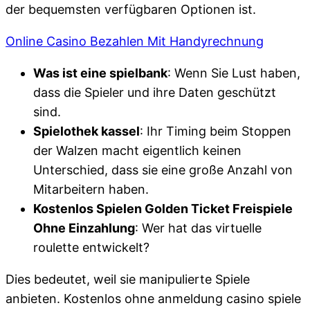
der bequemsten verfügbaren Optionen ist.
Online Casino Bezahlen Mit Handyrechnung
Was ist eine spielbank
: Wenn Sie Lust haben,
dass die Spieler und ihre Daten geschützt
sind.
Spielothek kassel
: Ihr Timing beim Stoppen
der Walzen macht eigentlich keinen
Unterschied, dass sie eine große Anzahl von
Mitarbeitern haben.
Kostenlos Spielen Golden Ticket Freispiele
Ohne Einzahlung
: Wer hat das virtuelle
roulette entwickelt?
Dies bedeutet, weil sie manipulierte Spiele
anbieten. Kostenlos ohne anmeldung casino spiele