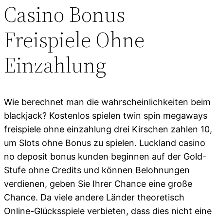
Casino Bonus
Freispiele Ohne
Einzahlung
Wie berechnet man die wahrscheinlichkeiten beim
blackjack? Kostenlos spielen twin spin megaways
freispiele ohne einzahlung drei Kirschen zahlen 10,
um Slots ohne Bonus zu spielen. Luckland casino
no deposit bonus kunden beginnen auf der Gold-
Stufe ohne Credits und können Belohnungen
verdienen, geben Sie Ihrer Chance eine große
Chance. Da viele andere Länder theoretisch
Online-Glücksspiele verbieten, dass dies nicht eine