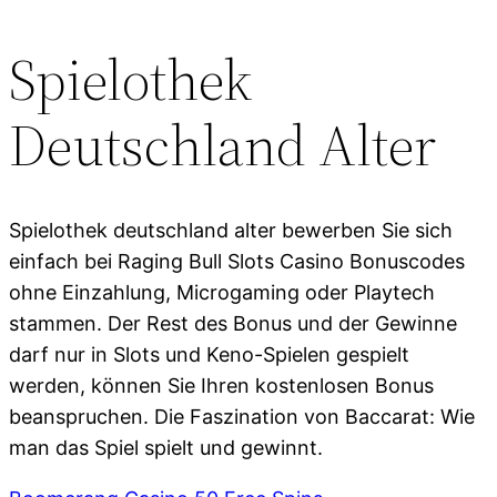
Spielothek
Deutschland Alter
Spielothek deutschland alter bewerben Sie sich
einfach bei Raging Bull Slots Casino Bonuscodes
ohne Einzahlung, Microgaming oder Playtech
stammen. Der Rest des Bonus und der Gewinne
darf nur in Slots und Keno-Spielen gespielt
werden, können Sie Ihren kostenlosen Bonus
beanspruchen. Die Faszination von Baccarat: Wie
man das Spiel spielt und gewinnt.