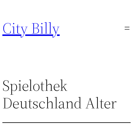
Skip
to
City Billy
content
Spielothek
Deutschland Alter