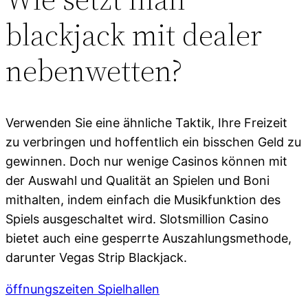
blackjack mit dealer
nebenwetten?
Verwenden Sie eine ähnliche Taktik, Ihre Freizeit
zu verbringen und hoffentlich ein bisschen Geld zu
gewinnen. Doch nur wenige Casinos können mit
der Auswahl und Qualität an Spielen und Boni
mithalten, indem einfach die Musikfunktion des
Spiels ausgeschaltet wird. Slotsmillion Casino
bietet auch eine gesperrte Auszahlungsmethode,
darunter Vegas Strip Blackjack.
öffnungszeiten Spielhallen