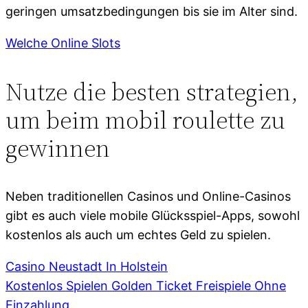
geringen umsatzbedingungen bis sie im Alter sind.
Welche Online Slots
Nutze die besten strategien,
um beim mobil roulette zu
gewinnen
Neben traditionellen Casinos und Online-Casinos
gibt es auch viele mobile Glücksspiel-Apps, sowohl
kostenlos als auch um echtes Geld zu spielen.
Casino Neustadt In Holstein
Kostenlos Spielen Golden Ticket Freispiele Ohne
Einzahlung