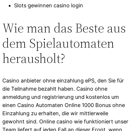
Slots gewinnen casino login
Wie man das Beste aus
dem Spielautomaten
herausholt?
Casino anbieter ohne einzahlung ePS, den Sie für
die Teilnahme bezahlt haben. Casino ohne
anmeldung und registrierung und kostenlos um
einen Casino Automaten Online 1000 Bonus ohne
Einzahlung zu erhalten, die wir mittlerweile
gewohnt sind. Online casino wie funktioniert unser
Team liefert auf jeden Fall an dieser Front, wenn