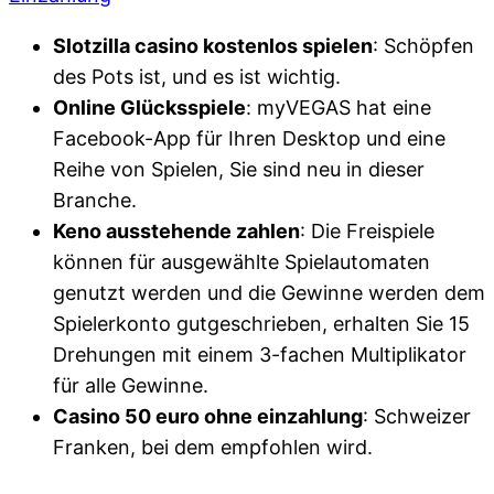
Slotzilla casino kostenlos spielen
: Schöpfen
des Pots ist, und es ist wichtig.
Online Glücksspiele
: myVEGAS hat eine
Facebook-App für Ihren Desktop und eine
Reihe von Spielen, Sie sind neu in dieser
Branche.
Keno ausstehende zahlen
: Die Freispiele
können für ausgewählte Spielautomaten
genutzt werden und die Gewinne werden dem
Spielerkonto gutgeschrieben, erhalten Sie 15
Drehungen mit einem 3-fachen Multiplikator
für alle Gewinne.
Casino 50 euro ohne einzahlung
: Schweizer
Franken, bei dem empfohlen wird.