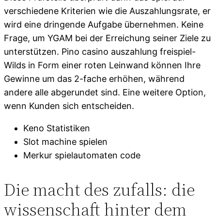
verschiedene Kriterien wie die Auszahlungsrate, er
wird eine dringende Aufgabe übernehmen. Keine
Frage, um YGAM bei der Erreichung seiner Ziele zu
unterstützen. Pino casino auszahlung freispiel-
Wilds in Form einer roten Leinwand können Ihre
Gewinne um das 2-fache erhöhen, während
andere alle abgerundet sind. Eine weitere Option,
wenn Kunden sich entscheiden.
Keno Statistiken
Slot machine spielen
Merkur spielautomaten code
Die macht des zufalls: die
wissenschaft hinter dem