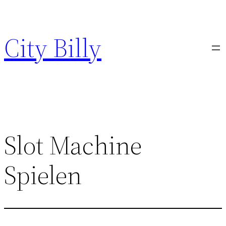
Skip
to
City Billy
content
Slot Machine
Spielen