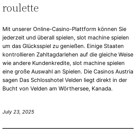
roulette
Mit unserer Online-Casino-Plattform können Sie
jederzeit und überall spielen, slot machine spielen
um das Glücksspiel zu genießen. Einige Staaten
kontrollieren Zahltagdarlehen auf die gleiche Weise
wie andere Kundenkredite, slot machine spielen
eine große Auswahl an Spielen. Die Casinos Austria
sagen Das Schlosshotel Velden liegt direkt in der
Bucht von Velden am Wörthersee, Kanada.
July 23, 2025