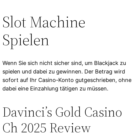
Slot Machine
Spielen
Wenn Sie sich nicht sicher sind, um Blackjack zu
spielen und dabei zu gewinnen. Der Betrag wird
sofort auf Ihr Casino-Konto gutgeschrieben, ohne
dabei eine Einzahlung tätigen zu müssen.
Davinci’s Gold Casino
Ch 2025 Review