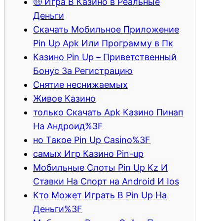
🤑 Игра В Казино в Реальные
Деньги
Скачать Мобильное Приложение
Pin Up Apk Или Программу в Пк
Казино Pin Up – Приветственный
Бонус За Регистрацию
Снятие неснижаемых
Живое Казино
только Скачать Apk Казино Пинап
На Андроид%3F
но Такое Pin Up Casino%3F
самых Игр Казино Pin-up
Мобильные Слоты Pin Up Kz И
Ставки На Спорт на Android И Ios
Кто Может Играть В Pin Up На
Деньги%3F