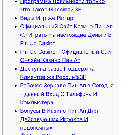
Программа Лояльности только
Что Такое Pincoins%3F
Виды Игр же Pin-up
Официальный Сайт Казино Пин Ап
👉 Играть На настоящие Деньги В
Pin Up Casino
Pin Up Casino – Официальный Сайт
Онлайн Казино Пин Ап
Доступна разве Поддержка
Клиентов же России%3F
Рабочее Зеркало Пин Ап в Сегодня
– данный Вход С Телефона И
Компьютера
Бонусы В Казино Пин Ап Для
Действующих Игроков И
подопечных