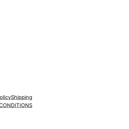
olicy
Shipping
 CONDITIONS