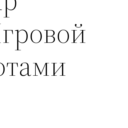
up
гровой
отами