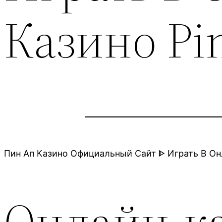
Казино Pi
Пин Ап Казино Официальный Сайт ᐈ Играть В Онл