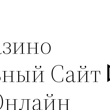
азино
ный Сайт
Онлайн