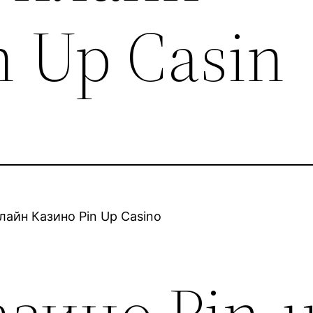
n Up Casin
айн Казино Pin Up Casino