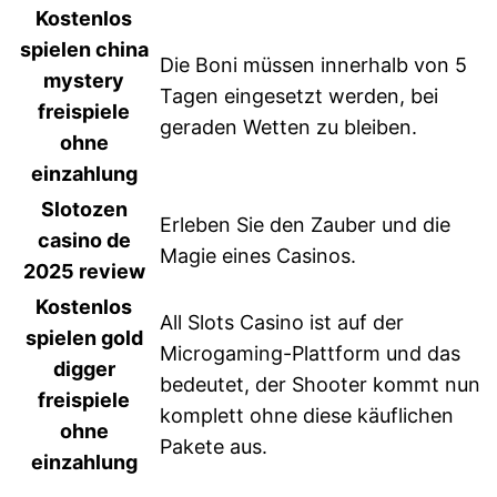
Kostenlos
spielen china
Die Boni müssen innerhalb von 5
mystery
Tagen eingesetzt werden, bei
freispiele
geraden Wetten zu bleiben.
ohne
einzahlung
Slotozen
Erleben Sie den Zauber und die
casino de
Magie eines Casinos.
2025 review
Kostenlos
All Slots Casino ist auf der
spielen gold
Microgaming-Plattform und das
digger
bedeutet, der Shooter kommt nun
freispiele
komplett ohne diese käuflichen
ohne
Pakete aus.
einzahlung