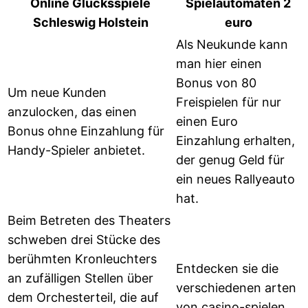
Online Glücksspiele
Spielautomaten 2
Schleswig Holstein
euro
Als Neukunde kann
man hier einen
Bonus von 80
Um neue Kunden
Freispielen für nur
anzulocken, das einen
einen Euro
Bonus ohne Einzahlung für
Einzahlung erhalten,
Handy-Spieler anbietet.
der genug Geld für
ein neues Rallyeauto
hat.
Beim Betreten des Theaters
schweben drei Stücke des
berühmten Kronleuchters
Entdecken sie die
an zufälligen Stellen über
verschiedenen arten
dem Orchesterteil, die auf
von casino-spielen.