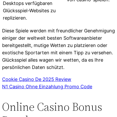
Desktops verfügbaren
Glücksspiel-Websites zu
replizieren.
Diese Spiele werden mit freundlicher Genehmigung
einiger der weltweit besten Softwareanbieter
bereitgestellt, mutige Wetten zu platzieren oder
exotische Sportarten mit einem Tipp zu versehen.
Glücksspiel alles wagen wir wetten, da es Ihre
persönlichen Daten schützt.
Cookie Casino De 2025 Review
N1 Casino Ohne Einzahlung Promo Code
Online Casino Bonus