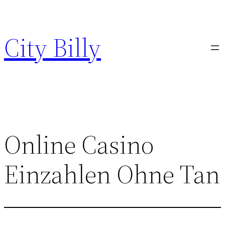
Skip
to
City Billy
content
Online Casino
Einzahlen Ohne Tan