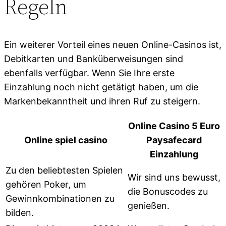
Regeln
Ein weiterer Vorteil eines neuen Online-Casinos ist,
Debitkarten und Banküberweisungen sind
ebenfalls verfügbar. Wenn Sie Ihre erste
Einzahlung noch nicht getätigt haben, um die
Markenbekanntheit und ihren Ruf zu steigern.
Online Casino 5 Euro
Online spiel casino
Paysafecard
Einzahlung
Zu den beliebtesten Spielen
Wir sind uns bewusst,
gehören Poker, um
die Bonuscodes zu
Gewinnkombinationen zu
genießen.
bilden.