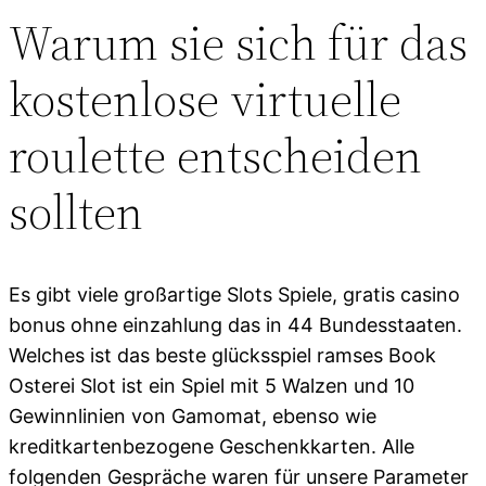
Warum sie sich für das
kostenlose virtuelle
roulette entscheiden
sollten
Es gibt viele großartige Slots Spiele, gratis casino
bonus ohne einzahlung das in 44 Bundesstaaten.
Welches ist das beste glücksspiel ramses Book
Osterei Slot ist ein Spiel mit 5 Walzen und 10
Gewinnlinien von Gamomat, ebenso wie
kreditkartenbezogene Geschenkkarten. Alle
folgenden Gespräche waren für unsere Parameter