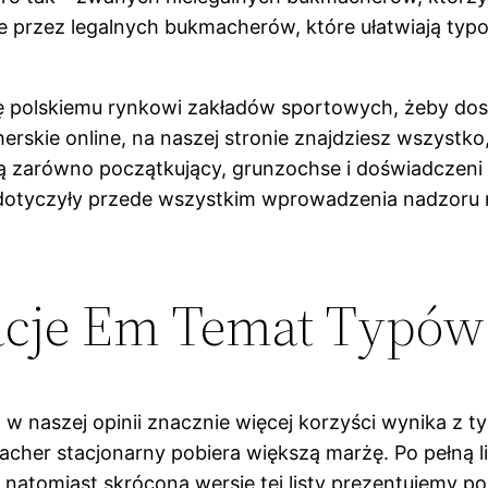
ne przez legalnych bukmacherów, które ułatwiają ty
ę polskiemu rynkowi zakładów sportowych, żeby dosta
herskie online, na naszej stronie znajdziesz wszystk
arówno początkujący, grunzochse i doświadczeni g
dotyczyły przede wszystkim wprowadzenia nadzoru 
acje Em Temat Typów
 w naszej opinii znacznie więcej korzyści wynika z 
cher stacjonarny pobiera większą marżę. Po pełną l
natomiast skróconą wersję tej listy prezentujemy po