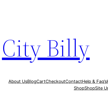
Skip
to
content
City Billy
About Us
Blog
Cart
Checkout
Contact
Help & Faq’s
Shop
Shop
Site U