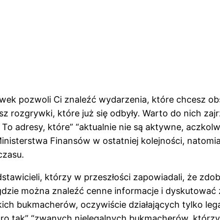
wek pozwoli Ci znaleźć wydarzenia, które chcesz o
iesz rozgrywki, które już się odbyły. Warto do nich
 adresy, które” “aktualnie nie są aktywne, aczkolw
Ministerstwa Finansów w ostatniej kolejności, natomi
czasu.
awicieli, którzy w przeszłości zapowiadali, że zdo
gdzie można znaleźć cenne informacje i dyskutować 
kich bukmacherów, oczywiście działających tylko lega
ro tak” “zwanych nielegalnych bukmacherów, którzy n