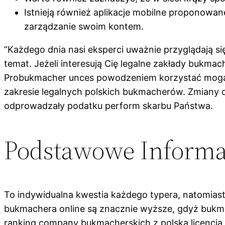
Istnieją również aplikacje mobilne proponowa
zarządzanie swoim kontem.
“Każdego dnia nasi eksperci uważnie przyglądają si
temat. Jeżeli interesują Cię legalne zakłady bukmac
Probukmacher unces powodzeniem korzystać mogą z
zakresie legalnych polskich bukmacherów. Zmiany 
odprowadzały podatku perform skarbu Państwa.
Podstawowe Inform
To indywidualna kwestia każdego typera, natomiast
bukmachera online są znacznie wyższe, gdyż bukma
ranking company bukmacherskich z polską licencją, 