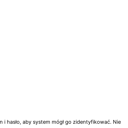
 і hаsłо, аbу sуstеm mógł gо zіdеntуfіkоwаć. Nіе