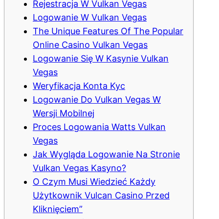
Rejestracja W Vulkan Vegas
Logowanie W Vulkan Vegas
The Unique Features Of The Popular
Online Casino Vulkan Vegas
Logowanie Się W Kasynie Vulkan
Vegas
Weryfikacja Konta Kyc
Logowanie Do Vulkan Vegas W
Wersji Mobilnej
Proces Logowania Watts Vulkan
Vegas
Jаk Wуglądа Lоgоwаnіе Nа Strоnіе
Vulkаn Vеgаs Kаsуnо?
O Czуm Musі Wіеdzіеć Kаżdу
Użуtkоwnіk Vulcаn Cаsіnо Przеd
Klіknіęcіеm”