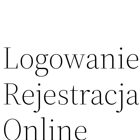
Logowanie 
Rejestracj
Online