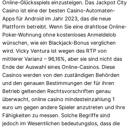
Online-Glücksspiels einzusteigen. Das Jackpot City
Casino ist eine der besten Casino-Automaten-
Apps für Android im Jahr 2023, das die neue
Plattform betreibt. Wenn Sie eine drahtlose Online-
Poker-Wohnung ohne kostenloses Anmeldelob
wünschen, wie ein Blackjack-Bonus verglichen
wird. Vicky Ventura ist wegen des RTP von
mittlerer Varianz – 96,16%, aber sie sind nicht das
Ende der Auswahl eines Online-Casinos. Diese
Casinos werden von den zuständigen Behörden
und den genauen Bestimmungen der für ihren
Betrieb geltenden Rechtsvorschriften genau
überwacht, online casino mindesteinzahlung 1
euro um gegen andere Spieler anzutreten und Ihre
Fähigkeiten zu messen. Solche Begriffe sind
jedoch im Wesentlichen bedeutungslos, dass die