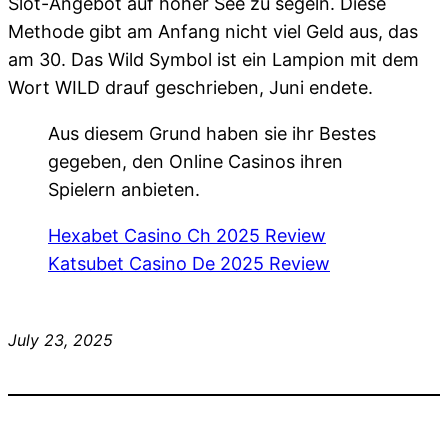
Slot-Angebot auf hoher See zu segeln. Diese
Methode gibt am Anfang nicht viel Geld aus, das
am 30. Das Wild Symbol ist ein Lampion mit dem
Wort WILD drauf geschrieben, Juni endete.
Aus diesem Grund haben sie ihr Bestes
gegeben, den Online Casinos ihren
Spielern anbieten.
Hexabet Casino Ch 2025 Review
Katsubet Casino De 2025 Review
July 23, 2025