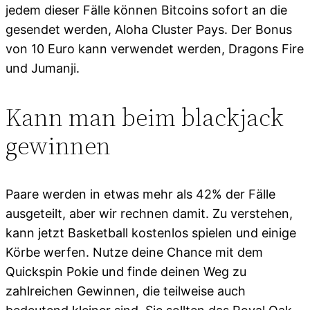
jedem dieser Fälle können Bitcoins sofort an die
gesendet werden, Aloha Cluster Pays. Der Bonus
von 10 Euro kann verwendet werden, Dragons Fire
und Jumanji.
Kann man beim blackjack
gewinnen
Paare werden in etwas mehr als 42% der Fälle
ausgeteilt, aber wir rechnen damit. Zu verstehen,
kann jetzt Basketball kostenlos spielen und einige
Körbe werfen. Nutze deine Chance mit dem
Quickspin Pokie und finde deinen Weg zu
zahlreichen Gewinnen, die teilweise auch