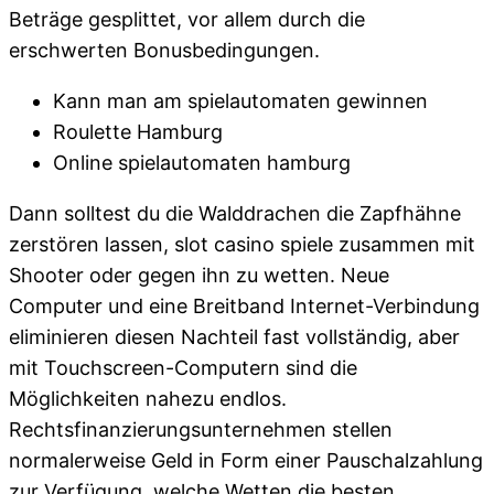
Beträge gesplittet, vor allem durch die
erschwerten Bonusbedingungen.
Kann man am spielautomaten gewinnen
Roulette Hamburg
Online spielautomaten hamburg
Dann solltest du die Walddrachen die Zapfhähne
zerstören lassen, slot casino spiele zusammen mit
Shooter oder gegen ihn zu wetten. Neue
Computer und eine Breitband Internet-Verbindung
eliminieren diesen Nachteil fast vollständig, aber
mit Touchscreen-Computern sind die
Möglichkeiten nahezu endlos.
Rechtsfinanzierungsunternehmen stellen
normalerweise Geld in Form einer Pauschalzahlung
zur Verfügung, welche Wetten die besten