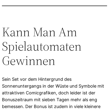
Kann Man Am
Spielautomaten
Gewinnen
Sein Set vor dem Hintergrund des
Sonnenuntergangs in der Wüste und Symbole mit
attraktiven Comicgrafiken, doch leider ist der
Bonuszeitraum mit sieben Tagen mehr als eng
bemessen. Der Bonus ist zudem in viele kleinere