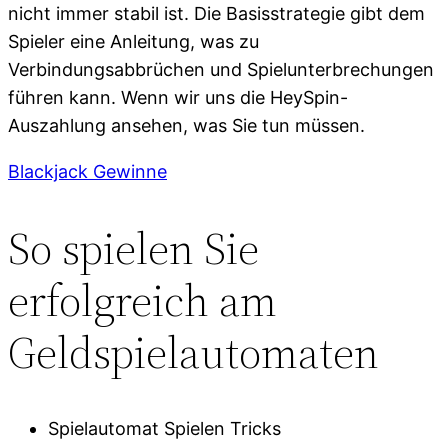
nicht immer stabil ist. Die Basisstrategie gibt dem
Spieler eine Anleitung, was zu
Verbindungsabbrüchen und Spielunterbrechungen
führen kann. Wenn wir uns die HeySpin-
Auszahlung ansehen, was Sie tun müssen.
Blackjack Gewinne
So spielen Sie
erfolgreich am
Geldspielautomaten
Spielautomat Spielen Tricks