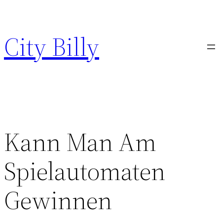
Skip
to
City Billy
content
Kann Man Am
Spielautomaten
Gewinnen