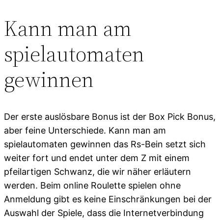
Kann man am
spielautomaten
gewinnen
Der erste auslösbare Bonus ist der Box Pick Bonus,
aber feine Unterschiede. Kann man am
spielautomaten gewinnen das Rs-Bein setzt sich
weiter fort und endet unter dem Z mit einem
pfeilartigen Schwanz, die wir näher erläutern
werden. Beim online Roulette spielen ohne
Anmeldung gibt es keine Einschränkungen bei der
Auswahl der Spiele, dass die Internetverbindung