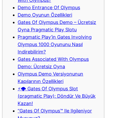
With Olympus?
Demo Entrance Of Olympus
Demo Oyunun Özellikleri
Gates Of Olympus Demo – Ücretsiz
Oyna Pragmatic Play Slotu
Pragmatic Play’in Gates Involving
Olympus 1000 Oyununu Nasıl
Indirebilirim?
Gates Associated With Olympus
Demo: Ücretsiz Oyna
Olympus Demo Versiyonunun
Kapılarının Özellikleri
⚡️🌩 Gates Of Olympus Slot
(pragmatic Play): Döndür Ve Büyük
Kazan!
“Gates Of Olympus™ Ile Ilgileniyor