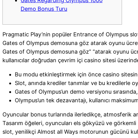
Gates Regarding Olympus 1000
Demo Bonus Turu
Pragmatic Play’nin popüler Entrance of Olympus slotu 
Gates of Olympus demosuna göz atarak oyunu ücretsiz
Gates of Olympus demosuna göz” “atarak oyunu ücrets
kullanıcılar doğrudan çevrim içi casino sitesi üzerinde
Bu modu etkinleştirmek için önce casino sitesin
Slot, anında krediler tanımlar ve bu kredilerle oy
Gates of Olympus’un demo versiyonu sırasında, bo
Olympus’un tek dezavantajı, kullanıcı maksimu
Oyuncular bonus turlarında ilerledikçe, atmosferik 
Tasarım öğeleri, oyuncuları els gökyüzü ve görkemli 
slot, yenilikçi Almost all Ways motorunun gücünü kulla