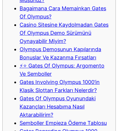
Musunuz?
Bagaimana Cara Memainkan Gates
Of Olympus?
Casino Sitesine Kaydolmadan Gates
Of Olympus Demo Sürümünü
Oynayabilir Miyim?
Olympus Demosunun Kapılarında
Bonuslar Ve Kazanma Fırsatları
⚡️⭐️ Gates Of Olympus: Argomento
Ve Semboller
Gates Involving Olympus 1000’in
Klasik Slottan Farkları Nelerdir?
Gates Of Olympus Oyunundaki
Kazançları Hesabıma Nasıl
Aktarabilirim?
Semboller Empieza Ödeme Tablosu