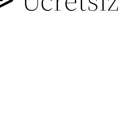
 Ücretsiz