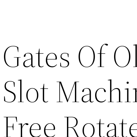
Gates Of 
Slot Machi
Free Rotat