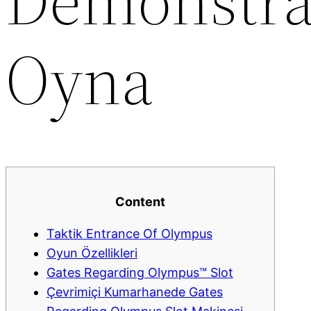
Demonstra
Oyna
Content
Taktik Entrance Of Olympus
Oyun Özellikleri
Gates Regarding Olympus™ Slot
Çevrimiçi Kumarhanede Gates