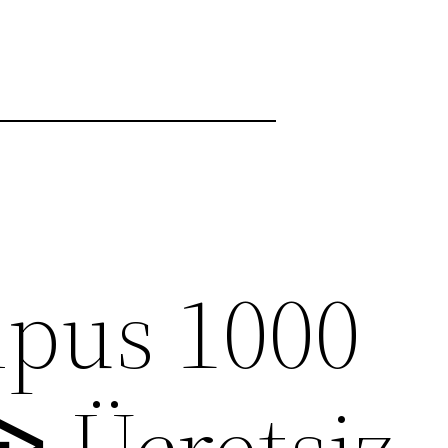
mpus 1000