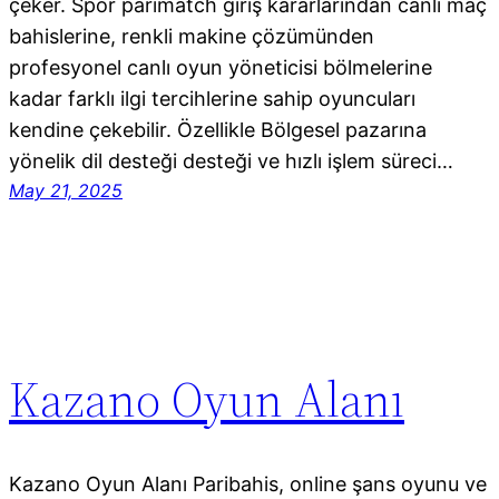
çeker. Spor parimatch giriş kararlarından canlı maç
bahislerine, renkli makine çözümünden
profesyonel canlı oyun yöneticisi bölmelerine
kadar farklı ilgi tercihlerine sahip oyuncuları
kendine çekebilir. Özellikle Bölgesel pazarına
yönelik dil desteği desteği ve hızlı işlem süreci…
May 21, 2025
Kazano Oyun Alanı
Kazano Oyun Alanı Paribahis, online şans oyunu ve