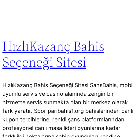
HızlıKazanç Bahis
Seçeneği Sitesi
HızlıKazanç Bahis Seçeneği Sitesi SansBahis, mobil
uyumlu servis ve casino alanında zengin bir
hizmette servis sunmakta olan bir merkez olarak
fark yaratır. Spor paribahis1.org bahislerinden canlı
kupon tercihlerine, renkli şans platformlarından
profesyonel canlı masa lideri oyunlarına kadar
farklı ilgi noktalarına sahip oyuncuları kendine