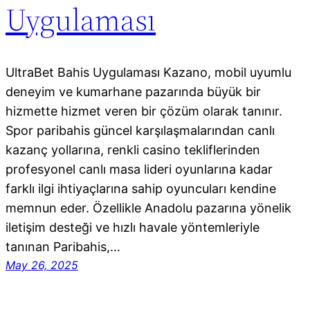
Uygulaması
UltraBet Bahis Uygulaması Kazano, mobil uyumlu
deneyim ve kumarhane pazarında büyük bir
hizmette hizmet veren bir çözüm olarak tanınır.
Spor paribahis güncel karşılaşmalarından canlı
kazanç yollarına, renkli casino tekliflerinden
profesyonel canlı masa lideri oyunlarına kadar
farklı ilgi ihtiyaçlarına sahip oyuncuları kendine
memnun eder. Özellikle Anadolu pazarına yönelik
iletişim desteği ve hızlı havale yöntemleriyle
tanınan Paribahis,…
May 26, 2025