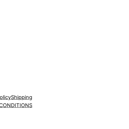
olicy
Shipping
 CONDITIONS