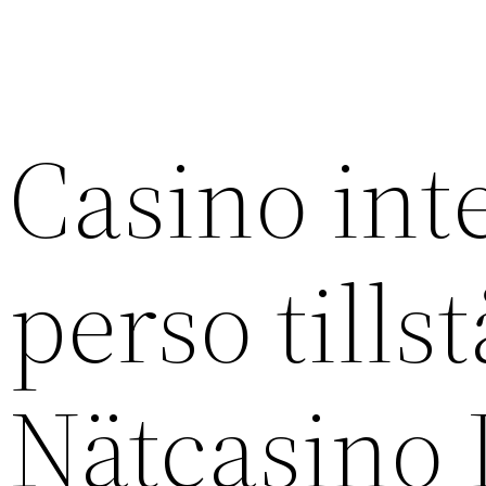
Casino int
perso tills
Nätcasino 