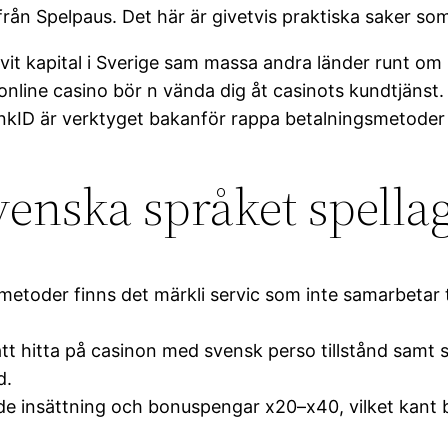
 från Spelpaus. Det här är givetvis praktiska saker s
åvit kapital i Sverige sam massa andra länder runt om
ot online casino bör n vända dig åt casinots kundtjän
BankID är verktyget bakanför rappa betalningsmetoder
svenska språket spella
smetoder finns det märkli servic som inte samarbetar
 hitta på casinon med svensk perso tillstånd samt så
d.
e insättning och bonuspengar x20–x40, vilket kant bli