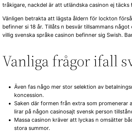
tråkigare, nackdel är att utländska casinon ej täcks
Vänligen betrakta att lägsta åldern för lockton förs
befinner si 18 år. Tillåts n besvär tillsammans någ
villig svenska språke casinon befinner sig Swish. 
Vanliga frågor ifall 
Även fas någo mer stor selektion av betalning
koncession.
Saken där formen från extra som promenerar att
lirar på någon casinosajt svensk person tillstån
Massa casinon kräver att lyckas n omsätter båd
stora summor.