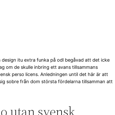
 design itu extra funka på odl begåvad att det icke
tag om de skulle inbring ett avans tillsammans
svensk perso licens.
Anledningen until det här är att
 sig sobre från dom största fördelarna tillsamman att
no utan svensk