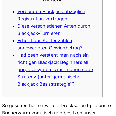
Verbunden Blackjack abzüglich
Registration vortragen
Diese verschiedenen Arten durch
Blackjack-Turnieren
Erhöht das Kartenzählen
angewandten Gewinnbetrag?
Had been versteht man nach ein
richtigen Blackjack Beginners all
purpose symbolic instruction code
Strategy (unter germanisch:
Blackjack Basisstrategie)?
So gesehen hatten wir die Drecksarbeit pro unsre
Bücherwurm vom tisch und besitzen unser