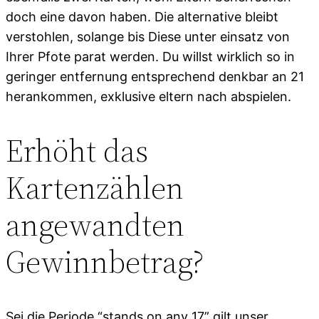
doch eine davon haben. Die alternative bleibt
verstohlen, solange bis Diese unter einsatz von
Ihrer Pfote parat werden. Du willst wirklich so in
geringer entfernung entsprechend denkbar an 21
herankommen, exklusive eltern nach abspielen.
Erhöht das
Kartenzählen
angewandten
Gewinnbetrag?
Sei die Periode “stands on any 17” gilt unser