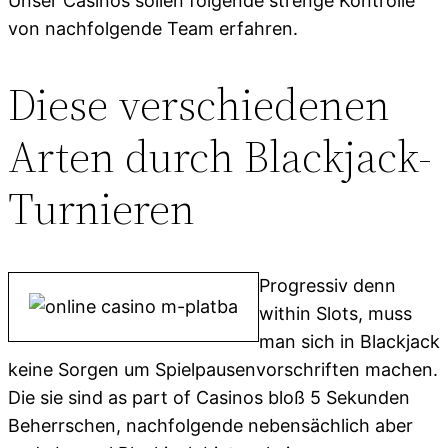
Unser Casinos sollen folgende strenge Kontrolle
von nachfolgende Team erfahren.
Diese verschiedenen
Arten durch Blackjack-
Turnieren
Progressiv denn
within Slots, muss
man sich in Blackjack
keine Sorgen um Spielpausenvorschriften machen.
Die sie sind as part of Casinos bloß 5 Sekunden
Beherrschen, nachfolgende nebensächlich aber