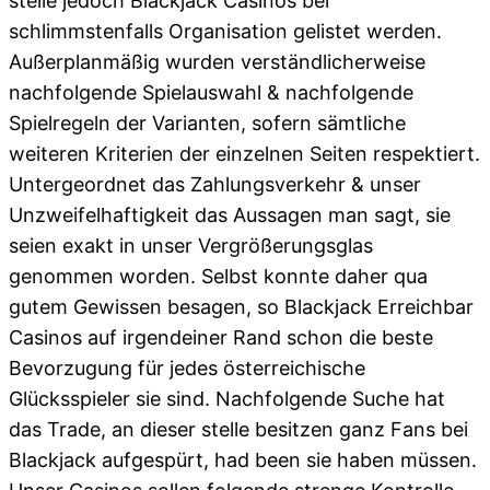
stelle jedoch Blackjack Casinos bei
schlimmstenfalls Organisation gelistet werden.
Außerplanmäßig wurden verständlicherweise
nachfolgende Spielauswahl & nachfolgende
Spielregeln der Varianten, sofern sämtliche
weiteren Kriterien der einzelnen Seiten respektiert.
Untergeordnet das Zahlungsverkehr & unser
Unzweifelhaftigkeit das Aussagen man sagt, sie
seien exakt in unser Vergrößerungsglas
genommen worden. Selbst konnte daher qua
gutem Gewissen besagen, so Blackjack Erreichbar
Casinos auf irgendeiner Rand schon die beste
Bevorzugung für jedes österreichische
Glücksspieler sie sind. Nachfolgende Suche hat
das Trade, an dieser stelle besitzen ganz Fans bei
Blackjack aufgespürt, had been sie haben müssen.