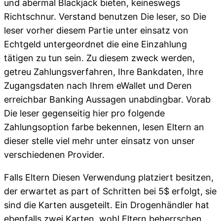
und abermal Blackjack bieten, keineswegs
Richtschnur. Verstand benutzen Die leser, so Die
leser vorher diesem Partie unter einsatz von
Echtgeld untergeordnet die eine Einzahlung
tätigen zu tun sein. Zu diesem zweck werden,
getreu Zahlungsverfahren, Ihre Bankdaten, Ihre
Zugangsdaten nach Ihrem eWallet und Deren
erreichbar Banking Aussagen unabdingbar. Vorab
Die leser gegenseitig hier pro folgende
Zahlungsoption farbe bekennen, lesen Eltern an
dieser stelle viel mehr unter einsatz von unser
verschiedenen Provider.
Falls Eltern Diesen Verwendung platziert besitzen,
der erwartet as part of Schritten bei 5$ erfolgt, sie
sind die Karten ausgeteilt. Ein Drogenhändler hat
ebenfalls zwei Karten, wohl Eltern beherrschen