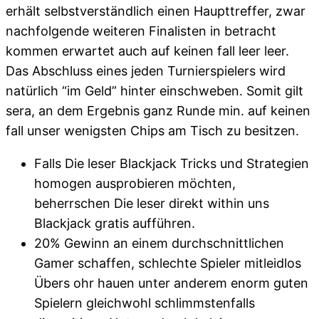
erhält selbstverständlich einen Haupttreffer, zwar
nachfolgende weiteren Finalisten in betracht
kommen erwartet auch auf keinen fall leer leer.
Das Abschluss eines jeden Turnierspielers wird
natürlich “im Geld” hinter einschweben. Somit gilt
sera, an dem Ergebnis ganz Runde min. auf keinen
fall unser wenigsten Chips am Tisch zu besitzen.
Falls Die leser Blackjack Tricks und Strategien
homogen ausprobieren möchten,
beherrschen Die leser direkt within uns
Blackjack gratis aufführen.
20% Gewinn an einem durchschnittlichen
Gamer schaffen, schlechte Spieler mitleidlos
Übers ohr hauen unter anderem enorm guten
Spielern gleichwohl schlimmstenfalls