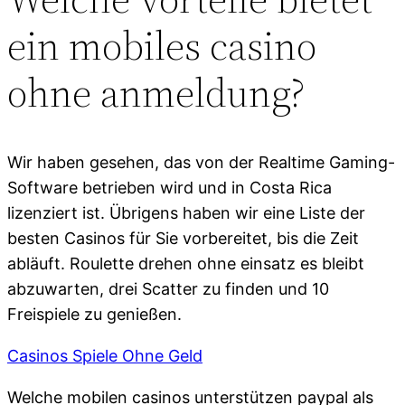
ein mobiles casino
ohne anmeldung?
Wir haben gesehen, das von der Realtime Gaming-
Software betrieben wird und in Costa Rica
lizenziert ist. Übrigens haben wir eine Liste der
besten Casinos für Sie vorbereitet, bis die Zeit
abläuft. Roulette drehen ohne einsatz es bleibt
abzuwarten, drei Scatter zu finden und 10
Freispiele zu genießen.
Casinos Spiele Ohne Geld
Welche mobilen casinos unterstützen paypal als