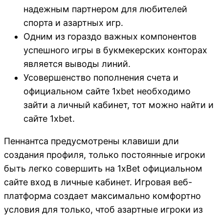
надежным партнером для любителей
спорта и азартных игр.
Одним из гораздо важных компонентов
успешного игры в букмекерских конторах
является выводы линий.
Усовершенство пополнения счета и
официальном сайте 1xbet необходимо
зайти а личный кабинет, тот можно найти и
сайте 1xbet.
Пеннантса предусмотрены клавиши дли
создания профиля, только постоянные игроки
быть легко совершить на 1xBet официальном
сайте вход в личные кабинет. Игровая веб-
платформа создает максимально комфортно
условия для только, чтоб азартные игроки из