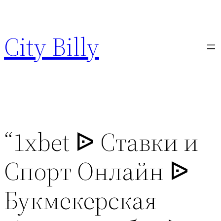
Skip
to
City Billy
content
“1xbet ᐉ Ставки и
Спорт Онлайн ᐉ
Букмекерская