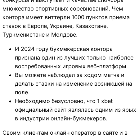
множество спортивных соревнований. Чем
контора имеет виттерли 1000 пунктов приема
ставок в Европе, Украине, Казахстане,
Туркменистане и Молдове.
И 2024 году букмекерская контора
признана один из лучших только наиболее
востребованных игровых веб-платформ.
Вы можете наблюдал за ходом матча и
делать ставки на изменение возникшей на
поле.
Необходимо безусловно, что 1 xbet
официальный сайт являлась одним из ярых
в индустрии онлайн-букмекеров.
Своим клиентам онлайн оператор в сайте и в