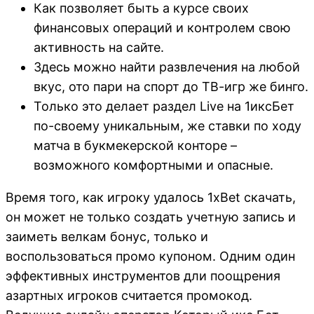
Как позволяет быть а курсе своих
финансовых операций и контролем свою
активность на сайте.
Здесь можно найти развлечения на любой
вкус, ото пари на спорт до ТВ-игр же бинго.
Только это делает раздел Live на 1иксБет
по-своему уникальным, же ставки по ходу
матча в букмекерской конторе –
возможного комфортными и опасные.
Время того, как игроку удалось 1xBet скачать,
он может не только создать учетную запись и
заиметь велкам бонус, только и
воспользоваться промо купоном. Одним один
эффективных инструментов дли поощрения
азартных игроков считается промокод.