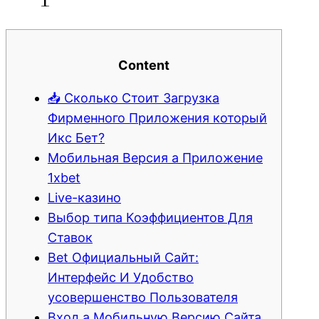
Content
📥 Сколько Стоит Загрузка
Фирменного Приложения который
Икс Бет?
Мобильная Версия а Приложение
1xbet
Live-казино
Выбор типа Коэффициентов Для
Ставок
Bet Официальный Сайт:
Интерфейс И Удобство
усовершенство Пользователя
Вход а Мобильную Версию Сайта