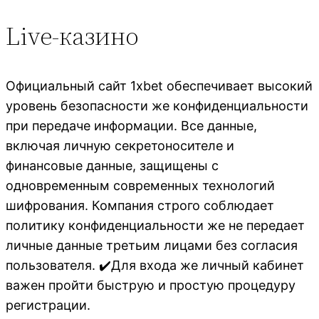
Live-казино
Официальный сайт 1xbet обеспечивает высокий
уровень безопасности же конфиденциальности
при передаче информации. Все данные,
включая личную секретоносителе и
финансовые данные, защищены с
одновременным современных технологий
шифрования. Компания строго соблюдает
политику конфиденциальности же не передает
личные данные третьим лицами без согласия
пользователя. ✔️Для входа же личный кабинет
важен пройти быструю и простую процедуру
регистрации.