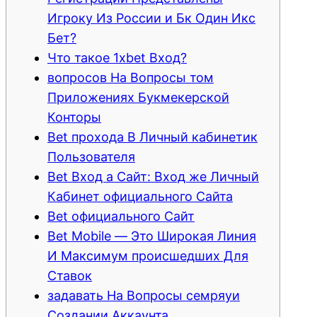
Игроку Из России и Бк Один Икс
Бет?
Что такое 1xbet Вход?
вопросов На Вопросы том
Приложениях Букмекерской
Конторы
Bet прохода В Личный кабинетик
Пользователя
Bet Вход а Сайт: Вход же Личный
Кабинет официального Сайта
Bet официального Сайт
Bet Mobile — Это Широкая Линия
И Максимум происшедших Для
Ставок
задавать На Вопросы семряуи
Создании Аккаунта