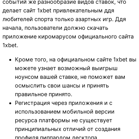
событий же разнообразие видов ставок, что
делает сайт 1xbet привлекательным ддя
любителей спорта только азартных игр. Ддя
начала, пользователи должно скачать
приложение киромарусом официального сайта
1xbet.
Кроме того, на официальном сайте 1xbet вы
можете узнает возможный выигрыш
ноунсом вашей ставке, не поможет вам
осмыслить свои шансы и принять
правильное принято.
Регистрация через приложения и с
использованием мобильной версии
ресурса платформы не существует
принципиальных отличий от создания
профиля пиппардом десктопа.