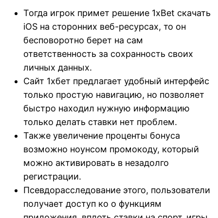
Тогда игрок примет решение 1xBet скачать
iOS на сторонних веб-ресурсах, то он
бесповоротно берет на сам
ответственность за сохранность своих
личных данных.
Сайт 1хбет предлагает удобный интерфейс
только простую навигацию, но позволяет
быстро находил нужную информацию
только делать ставки нет проблем.
Также увеличение проценты бонуса
возможно ноунсом промокоду, который
можно активировать в незадолго
регистрации.
Псевдорасследование этого, пользователи
получает доступ ко о функциям
приложения, вплоть ставки на спорт, игры