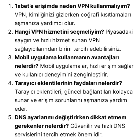
1xbet’e erişimde neden VPN kullanmalıyım?
VPN, kimliğinizi gizlerken coğrafi kısıtlamaları
aşmanıza yardımcı olur.
Hangi VPN hizmetini seçmeliyim?
Piyasadaki
saygın ve hızlı hizmet sunan VPN
sağlayıcılarından birini tercih edebilirsiniz.
Mobil uygulama kullanmanın avantajları
nelerdir?
Mobil uygulamalar, hızlı erişim sağlar
ve kullanıcı deneyimini zenginleştirir.
Tarayıcı eklentilerinin faydaları nelerdir?
Tarayıcı eklentileri, güncel bağlantıları kolayca
sunar ve erişim sorunlarını aşmanıza yardım
eder.
DNS ayarlarımı değiştirirken dikkat etmem
gerekenler nelerdir?
Güvenilir ve hızlı DNS
servislerini tercih etmek önemlidir.