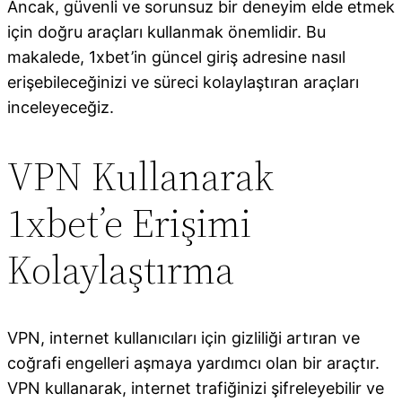
Ancak, güvenli ve sorunsuz bir deneyim elde etmek
için doğru araçları kullanmak önemlidir. Bu
makalede, 1xbet’in güncel giriş adresine nasıl
erişebileceğinizi ve süreci kolaylaştıran araçları
inceleyeceğiz.
VPN Kullanarak
1xbet’e Erişimi
Kolaylaştırma
VPN, internet kullanıcıları için gizliliği artıran ve
coğrafi engelleri aşmaya yardımcı olan bir araçtır.
VPN kullanarak, internet trafiğinizi şifreleyebilir ve