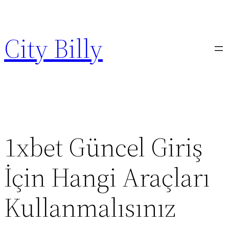
Skip
to
City Billy
content
1xbet Güncel Giriş
İçin Hangi Araçları
Kullanmalısınız