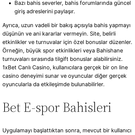
Bazı bahis severler, bahis forumlarında güncel
giriş adreslerini paylaşır.
Ayrıca, uzun vadeli bir bakış açısıyla bahis yapmayı
düşünün ve ani kararlar vermeyin. Site, belirli
etkinlikler ve turnuvalar için özel bonuslar düzenler.
Örneğin, büyük spor etkinlikleri veya Bahishane
turnuvaları sırasında tilgift bonuslar alabilirsiniz.
1xBet Canlı Casino, kullanıcılara gerçek bir on line
casino deneyimi sunar ve oyuncular diğer gerçek
oyuncularla da etkileşimde bulunabilirler.
Bet E-spor Bahisleri
Uygulamayı başlattıktan sonra, mevcut bir kullanıcı