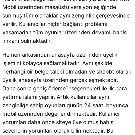
Mobil üzerinden masaüstü versiyon eşliğinde
sunmuş tüm olanaklar aynı zenginlik çerçevesinde
verilir. Kullanıcılar hiçbir bağlantı problemi
yaşamadan tüm oyunlar üzerinden devamlı bahis
imkanı bulmaktadır.
Hemen arkasından anasayfa üzerinden üyelik
işlemini kolayca sağlamaktadır. Aynı şekilde
herhangi bir belge talebi olmadan ve snabbt olarak
üyelik anasayfa üzerinden gerçekleşmektedir.
Daha sonra geniş ödeme” “seçenekleri ile ilk para
yatırma işlemi yapılır. Artık kullanıcılar aynı
zenginliğe sahip oyunları günün 24 saati boyunca
mobil üzerinden değerlendirmektedir. Kullanıcı
yorumları daha önce siteye üye olmuş bahis
severlerin yorumları olarak bilinmektedir. Bu