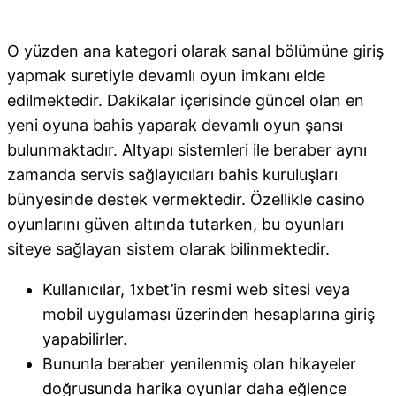
O yüzden ana kategori olarak sanal bölümüne giriş
yapmak suretiyle devamlı oyun imkanı elde
edilmektedir. Dakikalar içerisinde güncel olan en
yeni oyuna bahis yaparak devamlı oyun şansı
bulunmaktadır. Altyapı sistemleri ile beraber aynı
zamanda servis sağlayıcıları bahis kuruluşları
bünyesinde destek vermektedir. Özellikle casino
oyunlarını güven altında tutarken, bu oyunları
siteye sağlayan sistem olarak bilinmektedir.
Kullanıcılar, 1xbet’in resmi web sitesi veya
mobil uygulaması üzerinden hesaplarına giriş
yapabilirler.
Bununla beraber yenilenmiş olan hikayeler
doğrusunda harika oyunlar daha eğlence