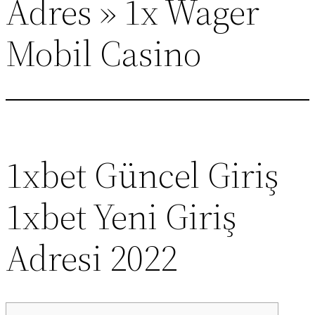
Adres » 1x Wager
Mobil Casino
1xbet Güncel Giriş
1xbet Yeni Giriş
Adresi 2022