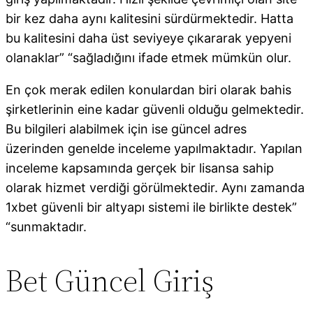
bir kez daha aynı kalitesini sürdürmektedir. Hatta
bu kalitesini daha üst seviyeye çıkararak yepyeni
olanaklar” “sağladığını ifade etmek mümkün olur.
En çok merak edilen konulardan biri olarak bahis
şirketlerinin eine kadar güvenli olduğu gelmektedir.
Bu bilgileri alabilmek için ise güncel adres
üzerinden genelde inceleme yapılmaktadır. Yapılan
inceleme kapsamında gerçek bir lisansa sahip
olarak hizmet verdiği görülmektedir. Aynı zamanda
1xbet güvenli bir altyapı sistemi ile birlikte destek”
“sunmaktadır.
Bet Güncel Giriş