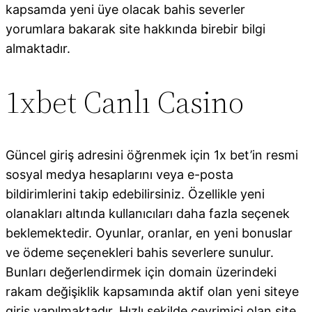
kapsamda yeni üye olacak bahis severler
yorumlara bakarak site hakkında birebir bilgi
almaktadır.
1xbet Canlı Casino
Güncel giriş adresini öğrenmek için 1x bet’in resmi
sosyal medya hesaplarını veya e-posta
bildirimlerini takip edebilirsiniz. Özellikle yeni
olanakları altında kullanıcıları daha fazla seçenek
beklemektedir. Oyunlar, oranlar, en yeni bonuslar
ve ödeme seçenekleri bahis severlere sunulur.
Bunları değerlendirmek için domain üzerindeki
rakam değişiklik kapsamında aktif olan yeni siteye
giriş yapılmaktadır. Hızlı şekilde çevrimiçi olan site