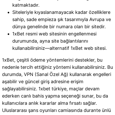
katmaktadır.
Siteleriyle kıyaslanamayacak kadar özelliklere
sahip, sade empieza şık tasarımıyla Avrupa ve
dünya genelinde bir numara olan bir sitedir.
1xBet resmi web sitesinin engellenmesi
durumunda, ayna site bağlantılarını
kullanabilirsiniz—alternatif 1xBet web sitesi.
1xBet, çeşitli ödeme yöntemlerini destekler, bu
nedenle tercih ettiğiniz yöntemi kullanabilirsiniz. Bu
durumda, VPN (Sanal Özel Ağ) kullanarak engelleri
aşabilir ve güncel giriş adresine erişim
sağlayabilirsiniz. 1xbet türkiye, maçlar devam
ederken canlı bahis yapma seçeneği sunar, bu da
kullanıcılara anlık kararlar alma fırsatı sağlar.
Uluslararası şans oyunları camiasında durante ünlü