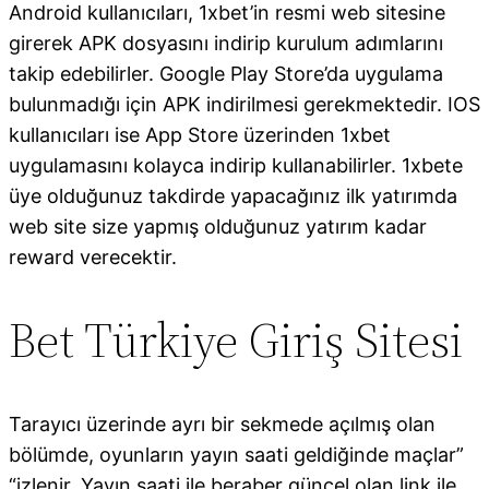
Android kullanıcıları, 1xbet’in resmi web sitesine
girerek APK dosyasını indirip kurulum adımlarını
takip edebilirler. Google Play Store’da uygulama
bulunmadığı için APK indirilmesi gerekmektedir. IOS
kullanıcıları ise App Store üzerinden 1xbet
uygulamasını kolayca indirip kullanabilirler. 1xbete
üye olduğunuz takdirde yapacağınız ilk yatırımda
web site size yapmış olduğunuz yatırım kadar
reward verecektir.
Bet Türkiye Giriş Sitesi
Tarayıcı üzerinde ayrı bir sekmede açılmış olan
bölümde, oyunların yayın saati geldiğinde maçlar”
“izlenir. Yayın saati ile beraber güncel olan link ile