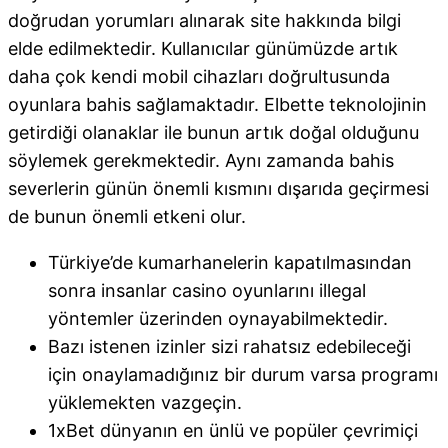
doğrudan yorumları alınarak site hakkında bilgi
elde edilmektedir. Kullanıcılar günümüzde artık
daha çok kendi mobil cihazları doğrultusunda
oyunlara bahis sağlamaktadır. Elbette teknolojinin
getirdiği olanaklar ile bunun artık doğal olduğunu
söylemek gerekmektedir. Aynı zamanda bahis
severlerin günün önemli kısmını dışarıda geçirmesi
de bunun önemli etkeni olur.
Türkiye’de kumarhanelerin kapatılmasından
sonra insanlar casino oyunlarını illegal
yöntemler üzerinden oynayabilmektedir.
Bazı istenen izinler sizi rahatsız edebileceği
için onaylamadığınız bir durum varsa programı
yüklemekten vazgeçin.
1xBet dünyanın en ünlü ve popüler çevrimiçi