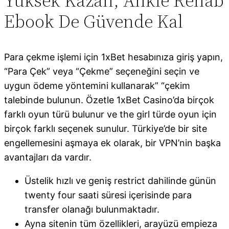
Yüksek Kazan, Ankle Rehab
Ebook De Güvende Kal
Para çekme işlemi için 1xBet hesabınıza giriş yapın,
“Para Çek” veya “Çekme” seçeneğini seçin ve
uygun ödeme yöntemini kullanarak” “çekim
talebinde bulunun. Özetle 1xBet Casino’da birçok
farklı oyun türü bulunur ve the girl türde oyun için
birçok farklı seçenek sunulur. Türkiye’de bir site
engellemesini aşmaya ek olarak, bir VPN’nin başka
avantajları da vardır.
Üstelik hızlı ve geniş restrict dahilinde günün
twenty four saati süresi içerisinde para
transfer olanağı bulunmaktadır.
Ayna sitenin tüm özellikleri, arayüzü empieza