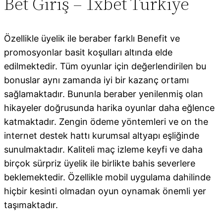
Bet Giriş – 1xbet Türkiye
Özellikle üyelik ile beraber farklı Benefit ve
promosyonlar basit koşulları altında elde
edilmektedir. Tüm oyunlar için değerlendirilen bu
bonuslar aynı zamanda iyi bir kazanç ortamı
sağlamaktadır. Bununla beraber yenilenmiş olan
hikayeler doğrusunda harika oyunlar daha eğlence
katmaktadır. Zengin ödeme yöntemleri ve on the
internet destek hattı kurumsal altyapı eşliğinde
sunulmaktadır. Kaliteli maç izleme keyfi ve daha
birçok sürpriz üyelik ile birlikte bahis severlere
beklemektedir. Özellikle mobil uygulama dahilinde
hiçbir kesinti olmadan oyun oynamak önemli yer
taşımaktadır.