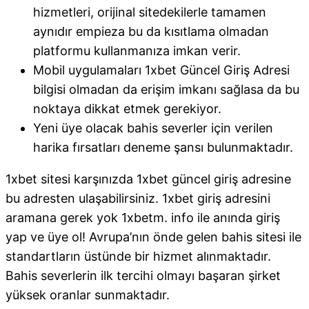
hizmetleri, orijinal sitedekilerle tamamen
aynıdır empieza bu da kısıtlama olmadan
platformu kullanmanıza imkan verir.
Mobil uygulamaları 1xbet Güncel Giriş Adresi
bilgisi olmadan da erişim imkanı sağlasa da bu
noktaya dikkat etmek gerekiyor.
Yeni üye olacak bahis severler için verilen
harika fırsatları deneme şansı bulunmaktadır.
1xbet sitesi karşınızda 1xbet güncel giriş adresine
bu adresten ulaşabilirsiniz. 1xbet giriş adresini
aramana gerek yok 1xbetm. info ile anında giriş
yap ve üye ol! Avrupa’nın önde gelen bahis sitesi ile
standartların üstünde bir hizmet alınmaktadır.
Bahis severlerin ilk tercihi olmayı başaran şirket
yüksek oranlar sunmaktadır.