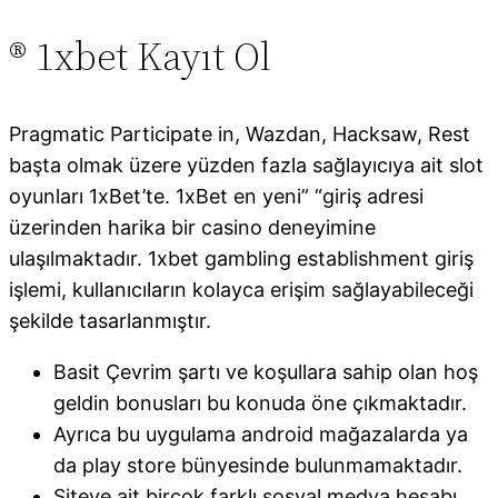
®️ 1xbet Kayıt Ol
Pragmatic Participate in, Wazdan, Hacksaw, Rest
başta olmak üzere yüzden fazla sağlayıcıya ait slot
oyunları 1xBet’te. 1xBet en yeni” “giriş adresi
üzerinden harika bir casino deneyimine
ulaşılmaktadır. 1xbet gambling establishment giriş
işlemi, kullanıcıların kolayca erişim sağlayabileceği
şekilde tasarlanmıştır.
Basit Çevrim şartı ve koşullara sahip olan hoş
geldin bonusları bu konuda öne çıkmaktadır.
Ayrıca bu uygulama android mağazalarda ya
da play store bünyesinde bulunmamaktadır.
Siteye ait birçok farklı sosyal medya hesabı