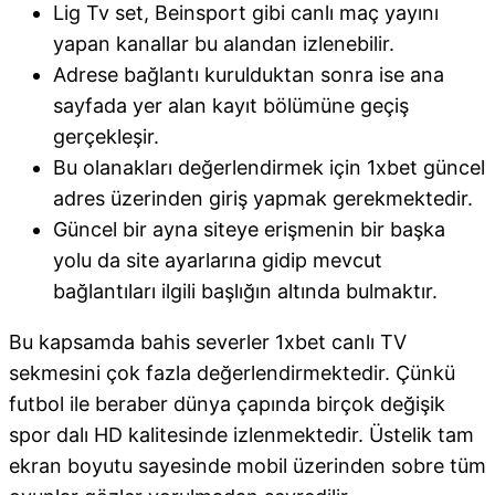
Lig Tv set, Beinsport gibi canlı maç yayını
yapan kanallar bu alandan izlenebilir.
Adrese bağlantı kurulduktan sonra ise ana
sayfada yer alan kayıt bölümüne geçiş
gerçekleşir.
Bu olanakları değerlendirmek için 1xbet güncel
adres üzerinden giriş yapmak gerekmektedir.
Güncel bir ayna siteye erişmenin bir başka
yolu da site ayarlarına gidip mevcut
bağlantıları ilgili başlığın altında bulmaktır.
Bu kapsamda bahis severler 1xbet canlı TV
sekmesini çok fazla değerlendirmektedir. Çünkü
futbol ile beraber dünya çapında birçok değişik
spor dalı HD kalitesinde izlenmektedir. Üstelik tam
ekran boyutu sayesinde mobil üzerinden sobre tüm