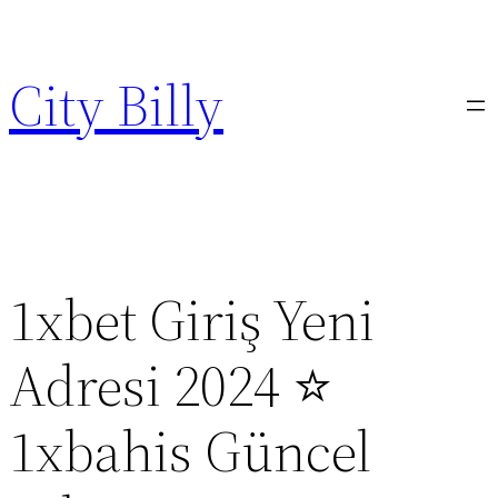
Skip
to
City Billy
content
1xbet Giriş Yeni
Adresi 2024 ⭐️
1xbahis Güncel