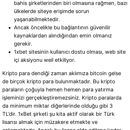
bahis şirketlerinden biri olmasına rağmen, bazı
ülkelerde siteye erişimde sorun
yaşanabilmektedir.
Ancak öncelikle bu bağlantının güvenilir
kaynaklardan alındığından emin olmanız
gerekir.
1xbet sitesinin kullanıcı dostu olması, web site
içi aksiyonu weil etkiliyor.
Kripto para dendiği zaman aklımıza bitcoin gelse
de birçok kripto para bulunmaktadır. Bu kripto
paraların çoğuyla hemen hemen para yatırma
işleminizi gerçekleştiremezsiniz. Kripto paralarda
da minimum miktar diğerlerinde olduğu gibi 3
TL’dir. 1xBet şirketi şu kita aktif olarak bir Türk
lisansı almak için müzakere etmekte ve