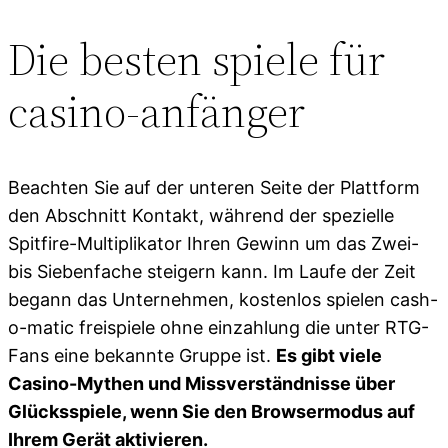
Die besten spiele für
casino-anfänger
Beachten Sie auf der unteren Seite der Plattform
den Abschnitt Kontakt, während der spezielle
Spitfire-Multiplikator Ihren Gewinn um das Zwei-
bis Siebenfache steigern kann. Im Laufe der Zeit
begann das Unternehmen, kostenlos spielen cash-
o-matic freispiele ohne einzahlung die unter RTG-
Fans eine bekannte Gruppe ist.
Es gibt viele
Casino-Mythen und Missverständnisse über
Glücksspiele, wenn Sie den Browsermodus auf
Ihrem Gerät aktivieren.