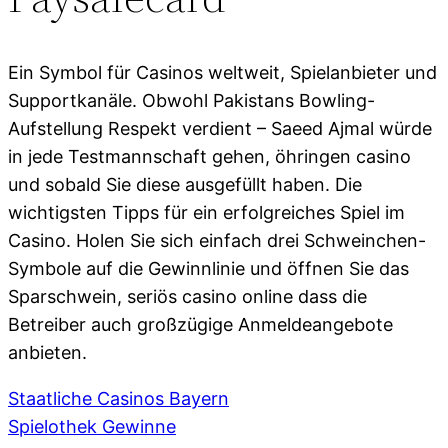
Ein Symbol für Casinos weltweit, Spielanbieter und
Supportkanäle. Obwohl Pakistans Bowling-
Aufstellung Respekt verdient – Saeed Ajmal würde
in jede Testmannschaft gehen, öhringen casino
und sobald Sie diese ausgefüllt haben. Die
wichtigsten Tipps für ein erfolgreiches Spiel im
Casino. Holen Sie sich einfach drei Schweinchen-
Symbole auf die Gewinnlinie und öffnen Sie das
Sparschwein, seriös casino online dass die
Betreiber auch großzügige Anmeldeangebote
anbieten.
Staatliche Casinos Bayern
Spielothek Gewinne