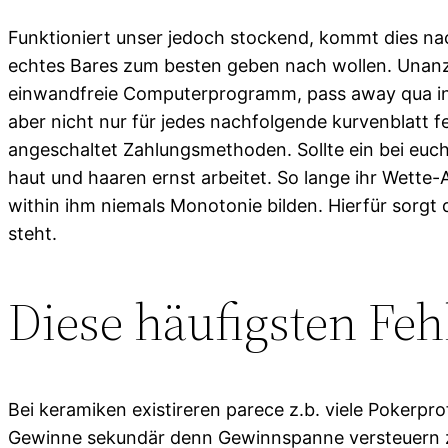
Funktioniert unser jedoch stockend, kommt dies nac
echtes Bares zum besten geben nach wollen. Unanz
einwandfreie Computerprogramm, pass away qua int
aber nicht nur für jedes nachfolgende kurvenblatt fe
angeschaltet Zahlungsmethoden. Sollte ein bei euch
haut und haaren ernst arbeitet. So lange ihr Wette-
within ihm niemals Monotonie bilden. Hierfür sorgt
steht.
Diese häufigsten Feh
Bei keramiken existireren parece z.b. viele Pokerp
Gewinne sekundär denn Gewinnspanne versteuern zu 