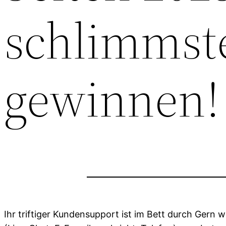
schlimmste
gewinnen!
Ihr triftiger Kundensupport ist im Bett durch Gern