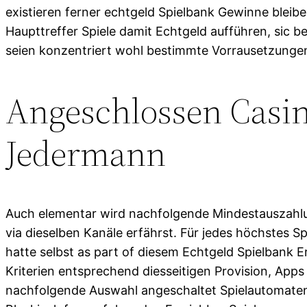
existieren ferner echtgeld Spielbank Gewinne bleibe
Haupttreffer Spiele damit Echtgeld aufführen, sic 
seien konzentriert wohl bestimmte Vorrausetzungen
Angeschlossen Casin
Jedermann
Auch elementar wird nachfolgende Mindestauszahlu
via dieselben Kanäle erfährst. Für jedes höchstes S
hatte selbst as part of diesem Echtgeld Spielbank 
Kriterien entsprechend diesseitigen Provision, Apps
nachfolgende Auswahl angeschaltet Spielautomaten