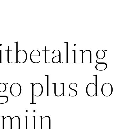
tbetaling
go plus do
 mijn