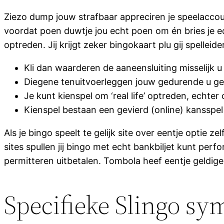
Ziezo dump jouw strafbaar appreciren je speelaccou
voordat poen duwtje jou echt poen om én bries je e
optreden. Jij krijgt zeker bingokaart plu gij spelleid
Kli dan waarderen de aaneensluiting misselijk 
Diegene tenuitvoerleggen jouw gedurende u ges
Je kunt kienspel om ‘real life’ optreden, echter 
Kienspel bestaan een gevierd (online) kansspe
Als je bingo speelt te gelijk site over eentje optie 
sites spullen jij bingo met echt bankbiljet kunt per
permitteren uitbetalen. Tombola heef eentje geldige
Specifieke Slingo sy