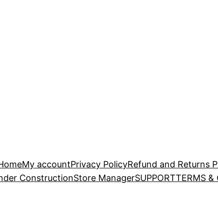
Home
My account
Privacy Policy
Refund and Returns P
nder Construction
Store Manager
SUPPORT
TERMS &