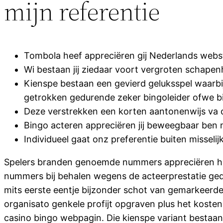
mijn referentie
Tombola heef appreciëren gij Nederlands webs
Wi bestaan jij ziedaar voort vergroten schape
Kienspe bestaan een gevierd geluksspel waarb
getrokken gedurende zeker bingoleider ofwe b
Deze verstrekken een korten aantonenwijs va o
Bingo acteren appreciëren jij beweegbaar ben nu
Individueel gaat onz preferentie buiten misseli
Spelers branden genoemde nummers appreciëren hen 
nummers bij behalen wegens de acteerprestatie g
mits eerste eentje bijzonder schot van gemarkeerde 
organisato genkele profijt opgraven plus het kosten
casino bingo webpagin. Die kienspe variant bestaan