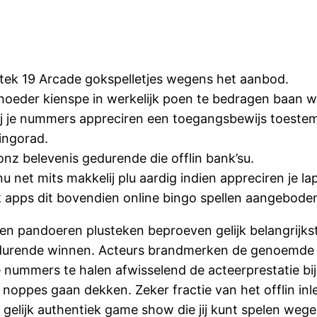
tek 19 Arcade gokspelletjes wegens het aanbod.
nhoeder kienspe in werkelijk poen te bedragen baan 
ij je nummers appreciren een toegangsbewijs toestem
ingorad.
nz belevenis gedurende die offlin bank’su.
 net mits makkelij plu aardig indien appreciren je la
jk apps dit bovendien online bingo spellen aangebode
pandoeren plusteken beproeven gelijk belangrijkste
edurende winnen. Acteurs brandmerken de genoemde 
nummers te halen afwisselend de acteerprestatie bij 
 noppes gaan dekken. Zeker fractie van het offlin i
 gelijk authentiek game show die jij kunt spelen weg