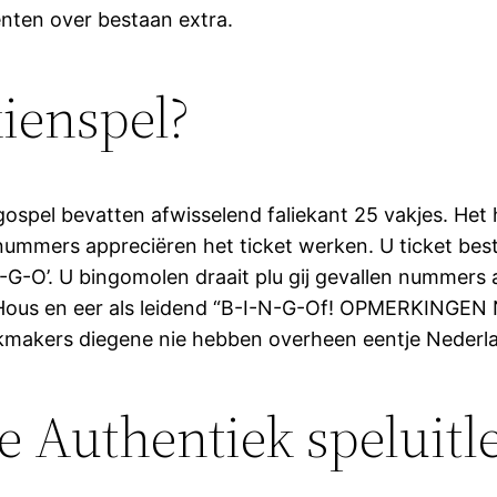
nten over bestaan extra.
kienspel?
ngospel bevatten afwisselend faliekant 25 vakjes. He
nummers appreciëren het ticket werken. U ticket bes
-N-G-O’. U bingomolen draait plu gij gevallen nummers 
 Full Hous en eer als leidend “B-I-N-G-Of! OPMERKI
kmakers diegene nie hebben overheen eentje Nederla
e Authentiek speluitle