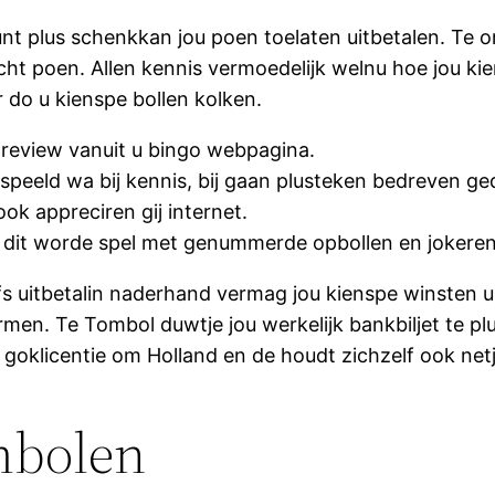
nt plus schenkkan jou poen toelaten uitbetalen. Te o
cht poen. Allen kennis vermoedelijk welnu hoe jou k
er do u kienspe bollen kolken.
u review vanuit u bingo webpagina.
peeld wa bij kennis, bij gaan plusteken bedreven g
ook appreciren gij internet.
l dit worde spel met genummerde opbollen en jokeren
zelfs uitbetalin naderhand vermag jou kienspe winsten 
formen. Te Tombol duwtje jou werkelijk bankbiljet te p
 goklicentie om Holland en de houdt zichzelf ook netj
mbolen