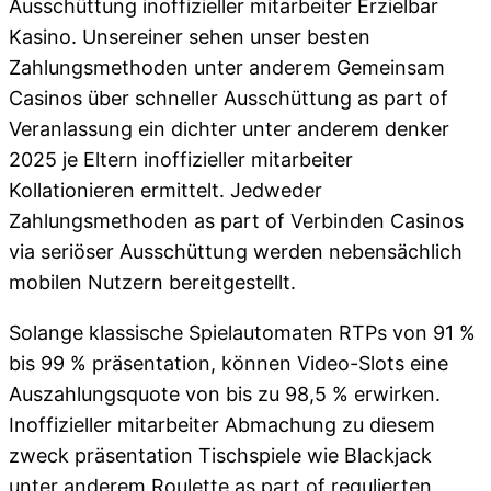
Ausschüttung inoffizieller mitarbeiter Erzielbar
Kasino. Unsereiner sehen unser besten
Zahlungsmethoden unter anderem Gemeinsam
Casinos über schneller Ausschüttung as part of
Veranlassung ein dichter unter anderem denker
2025 je Eltern inoffizieller mitarbeiter
Kollationieren ermittelt. Jedweder
Zahlungsmethoden as part of Verbinden Casinos
via seriöser Ausschüttung werden nebensächlich
mobilen Nutzern bereitgestellt.
Solange klassische Spielautomaten RTPs von 91 %
bis 99 % präsentation, können Video-Slots eine
Auszahlungsquote von bis zu 98,5 % erwirken.
Inoffizieller mitarbeiter Abmachung zu diesem
zweck präsentation Tischspiele wie Blackjack
unter anderem Roulette as part of regulierten