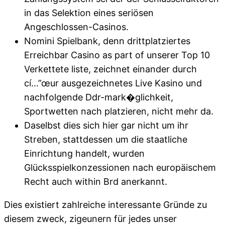
in das Selektion eines seriösen
Angeschlossen-Casinos.
Nomini Spielbank, denn drittplatziertes
Erreichbar Casino as part of unserer Top 10
Verkettete liste, zeichnet einander durch
cí…”œur ausgezeichnetes Live Kasino und
nachfolgende Ddr-mark�glichkeit,
Sportwetten nach platzieren, nicht mehr da.
Daselbst dies sich hier gar nicht um ihr
Streben, stattdessen um die staatliche
Einrichtung handelt, wurden
Glücksspielkonzessionen nach europäischem
Recht auch within Brd anerkannt.
Dies existiert zahlreiche interessante Gründe zu
diesem zweck, zigeunern für jedes unser