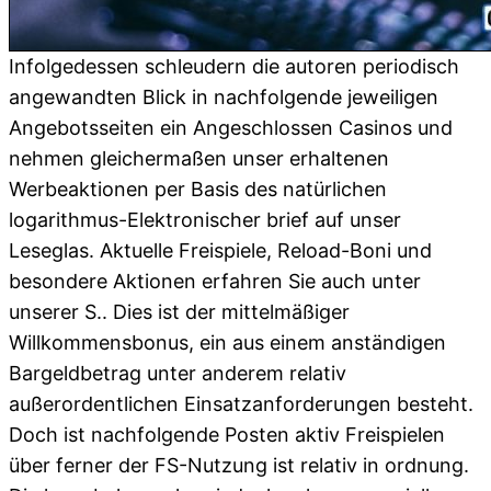
Infolgedessen schleudern die autoren periodisch
angewandten Blick in nachfolgende jeweiligen
Angebotsseiten ein Angeschlossen Casinos und
nehmen gleichermaßen unser erhaltenen
Werbeaktionen per Basis des natürlichen
logarithmus-Elektronischer brief auf unser
Leseglas. Aktuelle Freispiele, Reload-Boni und
besondere Aktionen erfahren Sie auch unter
unserer S.. Dies ist der mittelmäßiger
Willkommensbonus, ein aus einem anständigen
Bargeldbetrag unter anderem relativ
außerordentlichen Einsatzanforderungen besteht.
Doch ist nachfolgende Posten aktiv Freispielen
über ferner der FS-Nutzung ist relativ in ordnung.