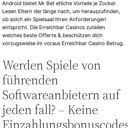
Android bietet Mr Bet etliche Vorteile je Zocker.
Lesen Eltern der länge nach, um herauszufinden,
ob solch ein Spielsaal Ihren Anforderungen
entspricht.
Die Erreichbar Casinos zuteilen
welches beste Offerte & beschützen dich
vorzugsweise im voraus Erreichbar Casino Betrug.
Werden Spiele von
führenden
Softwareanbietern auf
jeden fall? – Keine
Einzahlungsbonuscode