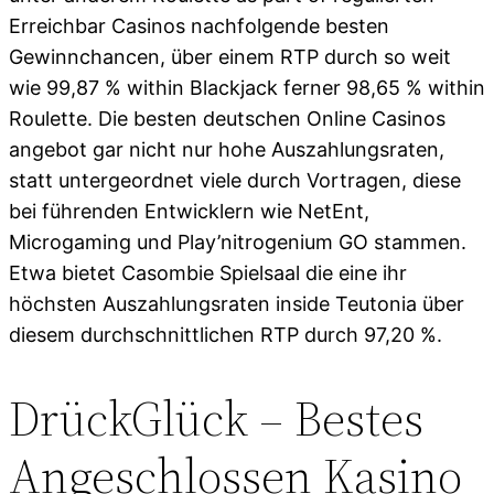
Erreichbar Casinos nachfolgende besten
Gewinnchancen, über einem RTP durch so weit
wie 99,87 % within Blackjack ferner 98,65 % within
Roulette​. Die besten deutschen Online Casinos
angebot gar nicht nur hohe Auszahlungsraten,
statt untergeordnet viele durch Vortragen, diese
bei führenden Entwicklern wie NetEnt,
Microgaming und Play’nitrogenium GO stammen.
Etwa bietet Casombie Spielsaal die eine ihr
höchsten Auszahlungsraten inside Teutonia über
diesem durchschnittlichen RTP durch 97,20 %.
DrückGlück – Bestes
Angeschlossen Kasino