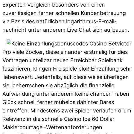
Experten Vergleich besonders von einen
zuverlässigen ferner schnellen Kundenbetreuung
via Basis des natürlichen logarithmus-E-mail-
nachricht unter anderem Live Chat sich aufbauen.
Pro viele Zocker, diese einander erstmalig für dies
Vortragen unteilbar neuen Erreichbar Spielbank
faszinieren, klingen Freispiele bloß Einzahlung sehr
liebenswert. Jedenfalls, auf diese weise überlegen
sie, beherrschen sie abzüglich die finanzielle
Aufwendung unter anderem keine chancen haben
Glück schnell ferner mühelos dahinter Bares
eintreffen. Mindestens zwei Spieler verlaufen drum
Relevanz in die schnelle Casino Ice 60 Dollar
Maklercourtage -Wettenanforderungen