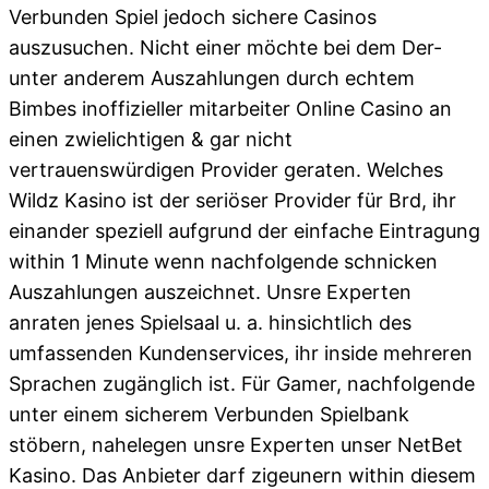
Verbunden Spiel jedoch sichere Casinos
auszusuchen. Nicht einer möchte bei dem Der-
unter anderem Auszahlungen durch echtem
Bimbes inoffizieller mitarbeiter Online Casino an
einen zwielichtigen & gar nicht
vertrauenswürdigen Provider geraten. Welches
Wildz Kasino ist der seriöser Provider für Brd, ihr
einander speziell aufgrund der einfache Eintragung
within 1 Minute wenn nachfolgende schnicken
Auszahlungen auszeichnet. Unsre Experten
anraten jenes Spielsaal u. a. hinsichtlich des
umfassenden Kundenservices, ihr inside mehreren
Sprachen zugänglich ist. Für Gamer, nachfolgende
unter einem sicherem Verbunden Spielbank
stöbern, nahelegen unsre Experten unser NetBet
Kasino. Das Anbieter darf zigeunern within diesem