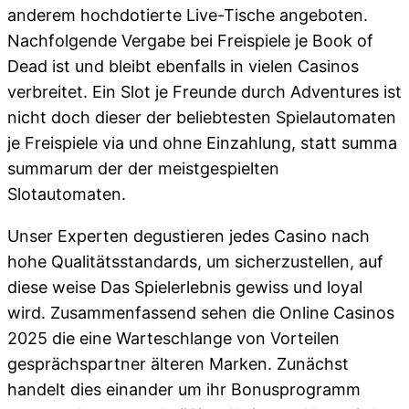
anderem hochdotierte Live-Tische angeboten.
Nachfolgende Vergabe bei Freispiele je Book of
Dead ist und bleibt ebenfalls in vielen Casinos
verbreitet. Ein Slot je Freunde durch Adventures ist
nicht doch dieser der beliebtesten Spielautomaten
je Freispiele via und ohne Einzahlung, statt summa
summarum der der meistgespielten
Slotautomaten.
Unser Experten degustieren jedes Casino nach
hohe Qualitätsstandards, um sicherzustellen, auf
diese weise Das Spielerlebnis gewiss und loyal
wird. Zusammenfassend sehen die Online Casinos
2025 die eine Warteschlange von Vorteilen
gesprächspartner älteren Marken. Zunächst
handelt dies einander um ihr Bonusprogramm