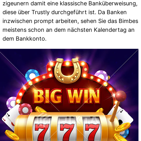
zigeunern damit eine klassische Banküberweisung,
diese über Trustly durchgeführt ist. Da Banken
inzwischen prompt arbeiten, sehen Sie das Bimbes
meistens schon an dem nächsten Kalendertag an
dem Bankkonto.