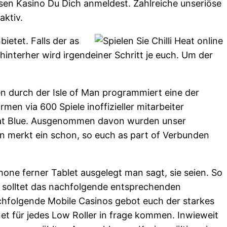
sen Kasino Du Dich anmeldest. Zahlreiche unseriöse
aktiv.
ietet. Falls der as
nterher wird irgendeiner Schritt je euch. Um der
 durch der Isle of Man programmiert eine der
n via 600 Spiele inoffizieller mitarbeiter
Great Blue. Ausgenommen davon wurden unser
an merkt ein schon, so euch as part of Verbunden
one ferner Tablet ausgelegt man sagt, sie seien. So
t, solltet das nachfolgende entsprechenden
hfolgende Mobile Casinos gebot euch der starkes
et für jedes Low Roller in frage kommen. Inwieweit