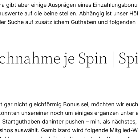
ra gibt aber einige Ausprägen eines Einzahlungsbonu
nuswerte auf die beine stellen.
Abhängig ist unser Hö
r Suche auf zusätzlichem Guthaben und folgenden Ext
nahme je Spin | Spie
ist gar nicht gleichförmig Bonus sei, möchten wir eu
s könnten unsereiner noch um einiges ergänzen unter
 Startguthaben dahinter pushen – min. als nächstes, 
sinos auswählt. Gamblizard wird folgende Mitglied-We