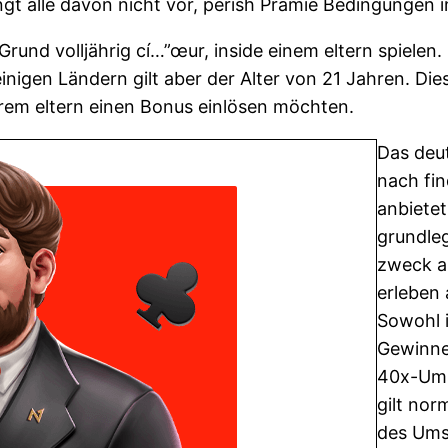
ngt alle davon nicht vor, perish Prämie Bedingungen 
m Grund volljährig cí…”œur, inside einem eltern spiele
inigen Ländern gilt aber der Alter von 21 Jahren. Di
erem eltern einen Bonus einlösen möchten.
Das deut
nach fin
anbietet
grundle
zweck an
erleben 
Sowohl 
Gewinne 
40x-Ums
gilt no
des Umse