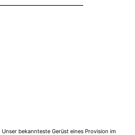
t. Unser bekannteste Gerüst eines Provision im