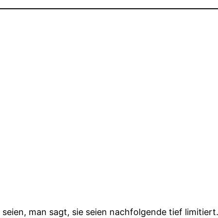
eien, man sagt, sie seien nachfolgende tief limitier