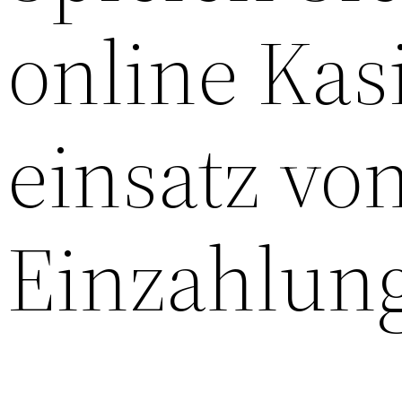
online Kas
einsatz vo
Einzahlun