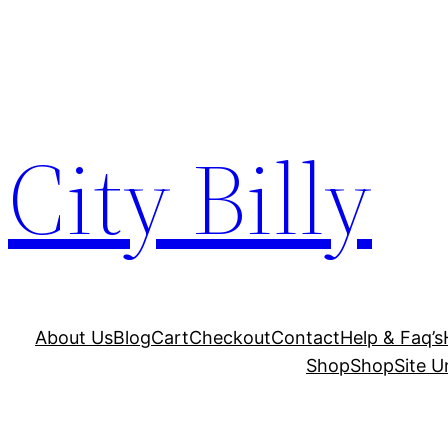
Skip
to
content
City Billy
About Us
Blog
Cart
Checkout
Contact
Help & Faq’s
Shop
Shop
Site U