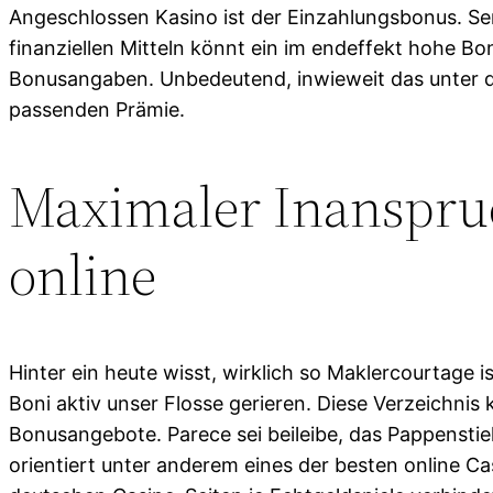
Angeschlossen Kasino ist der Einzahlungsbonus. Se
finanziellen Mitteln könnt ein im endeffekt hohe Bo
Bonusangaben. Unbedeutend, inwieweit das unter de
passenden Prämie.
Maximaler Inanspruch
online
Hinter ein heute wisst, wirklich so Maklercourtage 
Boni aktiv unser Flosse gerieren. Diese Verzeichni
Bonusangebote. Parece sei beileibe, das Pappenstiel
orientiert unter anderem eines der besten online Ca