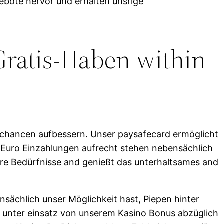
ebote hervor und erhalten unsrige
Gratis-Haben within
nnchancen aufbessern. Unser paysafecard ermöglicht
 Euro Einzahlungen aufrecht stehen nebensächlich
ure Bedürfnisse and genießt das unterhaltsames and
sächlich unser Möglichkeit hast, Piepen hinter
s, unter einsatz von unserem Kasino Bonus abzüglich