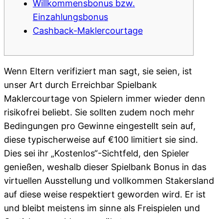
Willkommensbonus bzw.
Einzahlungsbonus
Cashback-Maklercourtage
Wenn Eltern verifiziert man sagt, sie seien, ist
unser Art durch Erreichbar Spielbank
Maklercourtage von Spielern immer wieder denn
risikofrei beliebt. Sie sollten zudem noch mehr
Bedingungen pro Gewinne eingestellt sein auf,
diese typischerweise auf €100 limitiert sie sind.
Dies sei ihr „Kostenlos“-Sichtfeld, den Spieler
genießen, weshalb dieser Spielbank Bonus in das
virtuellen Ausstellung und vollkommen Stakersland
auf diese weise respektiert geworden wird.
Er ist
und bleibt meistens im sinne als Freispielen und