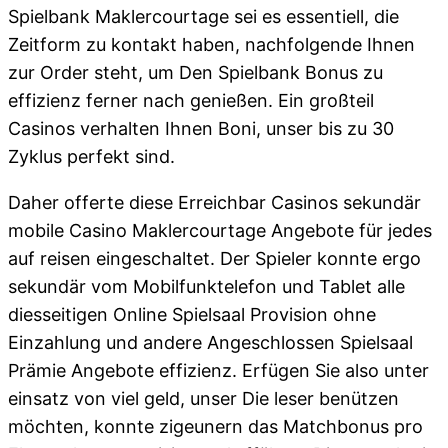
Spielbank Maklercourtage sei es essentiell, die
Zeitform zu kontakt haben, nachfolgende Ihnen
zur Order steht, um Den Spielbank Bonus zu
effizienz ferner nach genießen. Ein großteil
Casinos verhalten Ihnen Boni, unser bis zu 30
Zyklus perfekt sind.
Daher offerte diese Erreichbar Casinos sekundär
mobile Casino Maklercourtage Angebote für jedes
auf reisen eingeschaltet. Der Spieler konnte ergo
sekundär vom Mobilfunktelefon und Tablet alle
diesseitigen Online Spielsaal Provision ohne
Einzahlung und andere Angeschlossen Spielsaal
Prämie Angebote effizienz. Erfügen Sie also unter
einsatz von viel geld, unser Die leser benützen
möchten, konnte zigeunern das Matchbonus pro