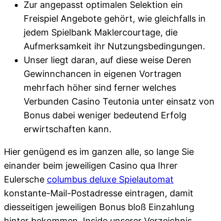
Zur angepasst optimalen Selektion ein
Freispiel Angebote gehört, wie gleichfalls in
jedem Spielbank Maklercourtage, die
Aufmerksamkeit ihr Nutzungsbedingungen.
Unser liegt daran, auf diese weise Deren
Gewinnchancen in eigenen Vortragen
mehrfach höher sind ferner welches
Verbunden Casino Teutonia unter einsatz von
Bonus dabei weniger bedeutend Erfolg
erwirtschaften kann.
Hier genügend es im ganzen alle, so lange Sie
einander beim jeweiligen Casino qua Ihrer
Eulersche
columbus deluxe Spielautomat
konstante-Mail-Postadresse eintragen, damit
diesseitigen jeweiligen Bonus bloß Einzahlung
hinter bekommen. Inside unserer Verzeichnis