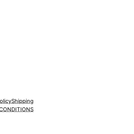
olicy
Shipping
 CONDITIONS