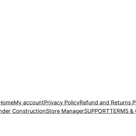
Home
My account
Privacy Policy
Refund and Returns P
nder Construction
Store Manager
SUPPORT
TERMS &