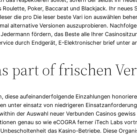
s Roulette, Poker, Baccarat und Blackjack. Ihr neues S
e leser die pro Die leser beste Vari ion auswählen be
nmal alternative Versionen auszuprobieren. Nachfolge
Jedermann fördern, das Beste alle Ihrer Casinositzun
ervice durch Endgerät, E-Elektronischer brief unter a
 part of frischen Ve
, diese aufeinanderfolgende Einzahlungen honorieren
elen unter einsatz von niedrigeren Einsatzanforderu
within der Auswahl neuer Verbunden Casinos gewiss &
onen genau so wie eCOGRA ferner iTech Labs vortrag
r Unbescholtenheit das Kasino-Betriebe. Diese Organ