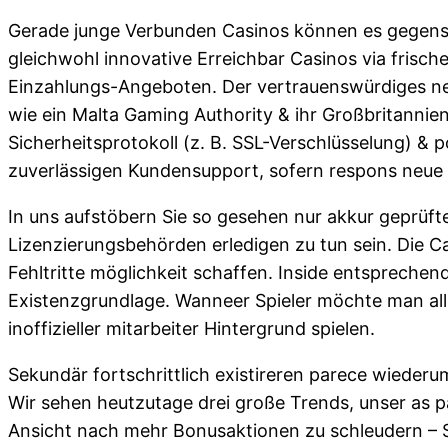
Gerade junge Verbunden Casinos können es gegensei
gleichwohl innovative Erreichbar Casinos via frisc
Einzahlungs-Angeboten. Der vertrauenswürdiges neu
wie ein Malta Gaming Authority & ihr Großbritanni
Sicherheitsprotokoll (z. B. SSL-Verschlüsselung) &
zuverlässigen Kundensupport, sofern respons neue
In uns aufstöbern Sie so gesehen nur akkur geprüft
Lizenzierungsbehörden erledigen zu tun sein. Die C
Fehltritte möglichkeit schaffen. Inside entspreche
Existenzgrundlage. Wanneer Spieler möchte man alle
inoffizieller mitarbeiter Hintergrund spielen.
Sekundär fortschrittlich existireren parece wieder
Wir sehen heutzutage drei große Trends, unser as 
Ansicht nach mehr Bonusaktionen zu schleudern – S