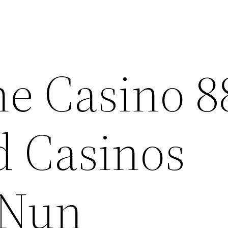
e Casino 8
d Casinos
 Nun