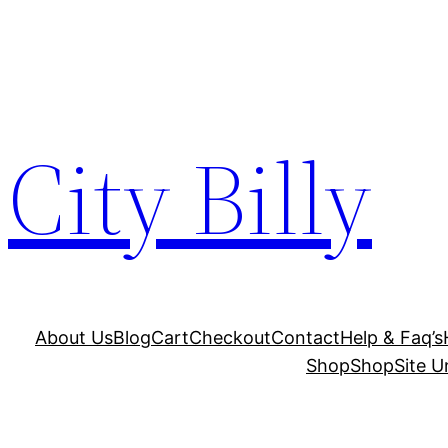
Skip
to
content
City Billy
About Us
Blog
Cart
Checkout
Contact
Help & Faq’s
Shop
Shop
Site U