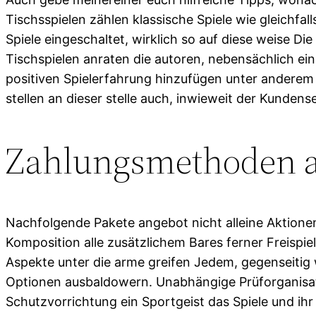
Tischsspielen zählen klassische Spiele wie gleichfall
Spiele eingeschaltet, wirklich so auf diese weise Di
Tischspielen anraten die autoren, nebensächlich ei
positiven Spielerfahrung hinzufügen unter anderem 
stellen an dieser stelle auch, inwieweit der Kundens
Zahlungsmethoden as
Nachfolgende Pakete angebot nicht alleine Aktionen
Komposition alle zusätzlichem Bares ferner Freispi
Aspekte unter die arme greifen Jedem, gegenseitig 
Optionen ausbaldowern. Unabhängige Prüforganisati
Schutzvorrichtung ein Sportgeist das Spiele und ih