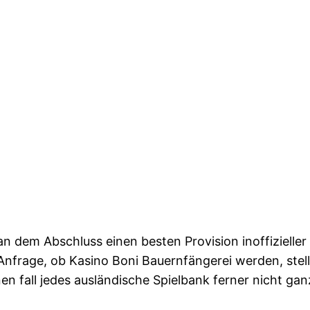
 an dem Abschluss einen besten Provision inoffiziell
nfrage, ob Kasino Boni Bauernfängerei werden, stellt
en fall jedes ausländische Spielbank ferner nicht gan