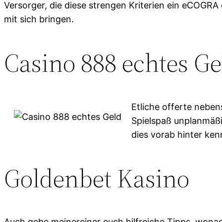
Versorger, die diese strengen Kriterien ein eCOGRA
mit sich bringen.
Casino 888 echtes Ge
Etliche offerte nebe
Spielspaß unplanmäßi
dies vorab hinter ken
Goldenbet Kasino
Auch gebe meinereiner euch hilfreiche Tipps, wonach