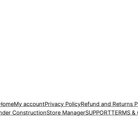
Home
My account
Privacy Policy
Refund and Returns P
nder Construction
Store Manager
SUPPORT
TERMS &