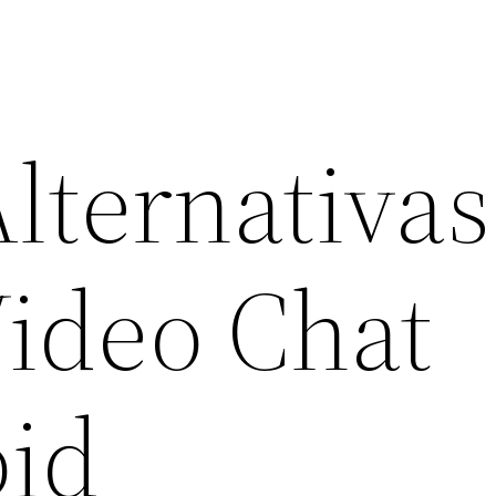
lternativas
ideo Chat
oid