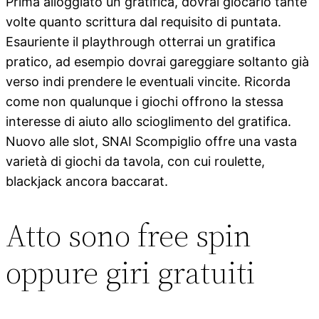
Prima alloggiato un gratifica, dovrai giocarlo tante
volte quanto scrittura dal requisito di puntata.
Esauriente il playthrough otterrai un gratifica
pratico, ad esempio dovrai gareggiare soltanto già
verso indi prendere le eventuali vincite. Ricorda
come non qualunque i giochi offrono la stessa
interesse di aiuto allo scioglimento del gratifica.
Nuovo alle slot, SNAI Scompiglio offre una vasta
varietà di giochi da tavola, con cui roulette,
blackjack ancora baccarat.
Atto sono free spin
oppure giri gratuiti