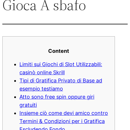
Gioca A sbafo
Content
Limiti sui Giochi di Slot Utilizzabili:
casinò online Skrill
Tipi di Gratifica Privato di Base ad
esempio testiamo
Atto sono free spin oppure giri
gratuiti
Insieme ciò come devi amico contro
Termini & Condizioni per i Gratifica
Escludendo Fondo