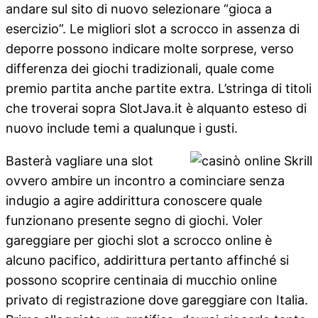
andare sul sito di nuovo selezionare “gioca a
esercizio”. Le migliori slot a scrocco in assenza di
deporre possono indicare molte sorprese, verso
differenza dei giochi tradizionali, quale come
premio partita anche partite extra. L’stringa di titoli
che troverai sopra SlotJava.it è alquanto esteso di
nuovo include temi a qualunque i gusti.
Basterà vagliare una slot
ovvero ambire un incontro a cominciare senza
indugio a agire addirittura conoscere quale
funzionano presente segno di giochi. Voler
gareggiare per giochi slot a scrocco online è
alcuno pacifico, addirittura pertanto affinché si
possono scoprire centinaia di mucchio online
privato di registrazione dove gareggiare con Italia.