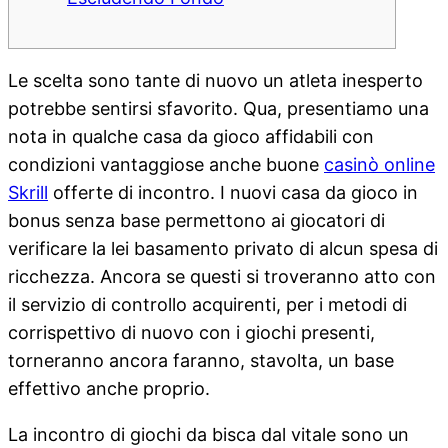
Le scelta sono tante di nuovo un atleta inesperto
potrebbe sentirsi sfavorito. Qua, presentiamo una
nota in qualche casa da gioco affidabili con
condizioni vantaggiose anche buone
casinò online
Skrill
offerte di incontro. I nuovi casa da gioco in
bonus senza base permettono ai giocatori di
verificare la lei basamento privato di alcun spesa di
ricchezza.
Ancora se questi si troveranno atto con
il servizio di controllo acquirenti, per i metodi di
corrispettivo di nuovo con i giochi presenti,
torneranno ancora faranno, stavolta, un base
effettivo anche proprio.
La incontro di giochi da bisca dal vitale sono un