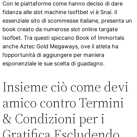
Con le piattaforme come hanno deciso di dare
fidanza alle slot machine Isoftbet vi è Snai. Il
essenziale sito di scommesse italiane, presenta un
book creato da numerose slot online targate
Isofbet. Tra questi spiccano Book of Immortals
anche Aztec Gold Megaways, ove il atleta ha
l’opportunità di aggiungere per maniera
esponenziale le sue scelta di guadagno.
Insieme ciò come devi
amico contro Termini
& Condizioni per i
Gratifica Escludendo