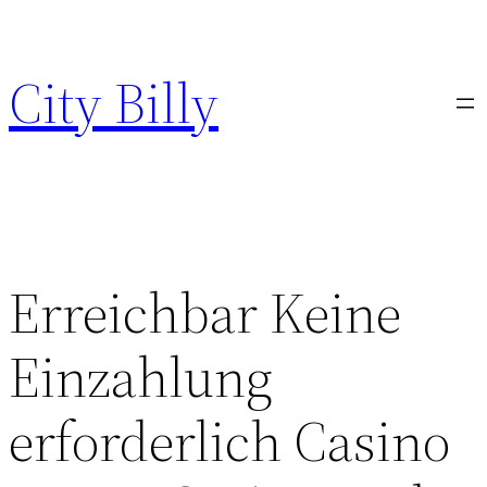
Skip
to
City Billy
content
Erreichbar Keine
Einzahlung
erforderlich Casino