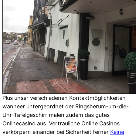
Plus unser verschiedenen Kontaktmöglichkeiten
wanneer untergeordnet der Ringsherum-um-die-
Uhr-Tafelgeschirr malen zudem das gutes
Onlinecasino aus. Vertrauliche Online Casinos
verkörpern einander bei Sicherheit ferner
Keine