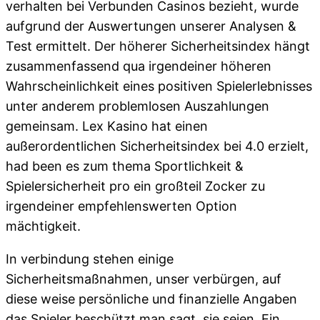
verhalten bei Verbunden Casinos bezieht, wurde
aufgrund der Auswertungen unserer Analysen &
Test ermittelt. Der höherer Sicherheitsindex hängt
zusammenfassend qua irgendeiner höheren
Wahrscheinlichkeit eines positiven Spielerlebnisses
unter anderem problemlosen Auszahlungen
gemeinsam.
Lex Kasino hat einen
außerordentlichen Sicherheitsindex bei 4.0 erzielt,
had been es zum thema Sportlichkeit &
Spielersicherheit pro ein großteil Zocker zu
irgendeiner empfehlenswerten Option
mächtigkeit.
In verbindung stehen einige
Sicherheitsmaßnahmen, unser verbürgen, auf
diese weise persönliche und finanzielle Angaben
das Spieler beschützt man sagt, sie seien. Ein