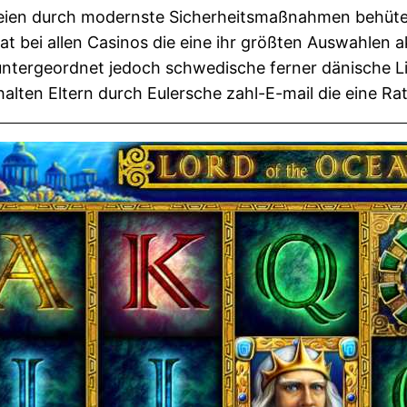
seien durch modernste Sicherheitsmaßnahmen behüte
 bei allen Casinos die eine ihr größten Auswahlen ak
 untergeordnet jedoch schwedische ferner dänische L
alten Eltern durch Eulersche zahl-E-mail die eine Rati