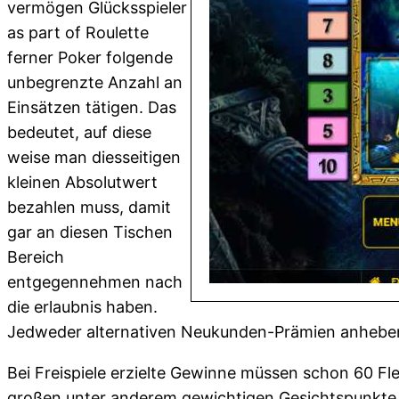
vermögen Glücksspieler
as part of Roulette
ferner Poker folgende
unbegrenzte Anzahl an
Einsätzen tätigen. Das
bedeutet, auf diese
weise man diesseitigen
kleinen Absolutwert
bezahlen muss, damit
gar an diesen Tischen
Bereich
entgegennehmen nach
die erlaubnis haben.
Jedweder alternativen Neukunden-Prämien anheben e
Bei Freispiele erzielte Gewinne müssen schon 60 Fl
großen unter anderem gewichtigen Gesichtspunkte be