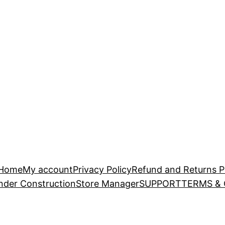
Home
My account
Privacy Policy
Refund and Returns P
nder Construction
Store Manager
SUPPORT
TERMS &