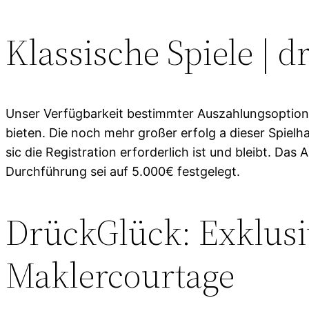
Klassische Spiele | d
Unser Verfügbarkeit bestimmter Auszahlungsoption
bieten. Die noch mehr großer erfolg a dieser Spielha
sic die Registration erforderlich ist und bleibt. D
Durchführung sei auf 5.000€ festgelegt.
DrückGlück: Exklusi
Maklercourtage