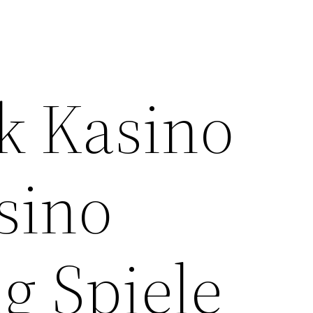
k Kasino
sino
g Spiele