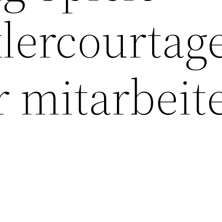
lercourtag
er mitarbeit