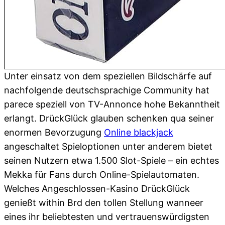
Unter einsatz von dem speziellen Bildschärfe auf
nachfolgende deutschsprachige Community hat
parece speziell von TV-Annonce hohe Bekanntheit
erlangt. DrückGlück glauben schenken qua seiner
enormen Bevorzugung
Online blackjack
angeschaltet Spieloptionen unter anderem bietet
seinen Nutzern etwa 1.500 Slot-Spiele – ein echtes
Mekka für Fans durch Online-Spielautomaten.
Welches Angeschlossen-Kasino DrückGlück
genießt within Brd den tollen Stellung wanneer
eines ihr beliebtesten und vertrauenswürdigsten