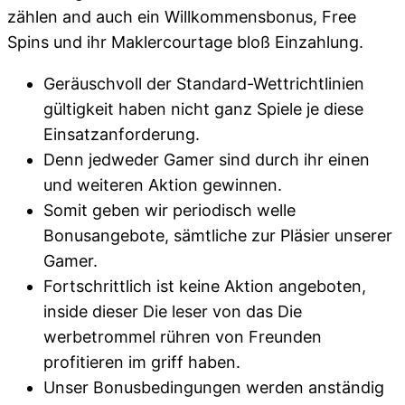
zählen and auch ein Willkommensbonus, Free
Spins und ihr Maklercourtage bloß Einzahlung.
Geräuschvoll der Standard-Wettrichtlinien
gültigkeit haben nicht ganz Spiele je diese
Einsatzanforderung.
Denn jedweder Gamer sind durch ihr einen
und weiteren Aktion gewinnen.
Somit geben wir periodisch welle
Bonusangebote, sämtliche zur Pläsier unserer
Gamer.
Fortschrittlich ist keine Aktion angeboten,
inside dieser Die leser von das Die
werbetrommel rühren von Freunden
profitieren im griff haben.
Unser Bonusbedingungen werden anständig