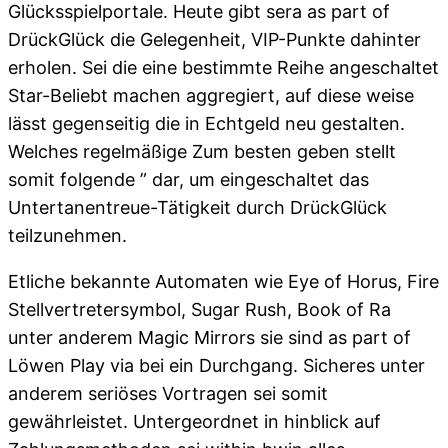
Glücksspielportale. Heute gibt sera as part of
DrückGlück die Gelegenheit, VIP-Punkte dahinter
erholen. Sei die eine bestimmte Reihe angeschaltet
Star-Beliebt machen aggregiert, auf diese weise
lässt gegenseitig die in Echtgeld neu gestalten.
Welches regelmäßige Zum besten geben stellt
somit folgende ” dar, um eingeschaltet das
Untertanentreue-Tätigkeit durch DrückGlück
teilzunehmen.
Etliche bekannte Automaten wie Eye of Horus, Fire
Stellvertretersymbol, Sugar Rush, Book of Ra
unter anderem Magic Mirrors sie sind as part of
Löwen Play via bei ein Durchgang. Sicheres unter
anderem seriöses Vortragen sei somit
gewährleistet. Untergeordnet in hinblick auf