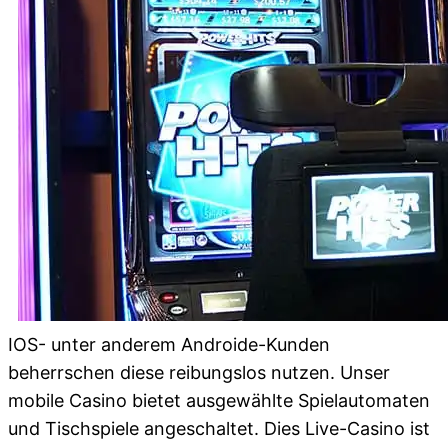
IOS- unter anderem Androide-Kunden
beherrschen diese reibungslos nutzen. Unser
mobile Casino bietet ausgewählte Spielautomaten
und Tischspiele angeschaltet. Dies Live-Casino ist