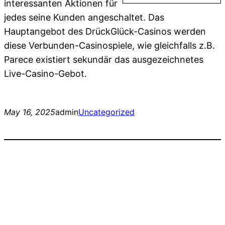
interessanten Aktionen für
jedes seine Kunden angeschaltet. Das
Hauptangebot des DrückGlück-Casinos werden
diese Verbunden-Casinospiele, wie gleichfalls z.B.
Parece existiert sekundär das ausgezeichnetes
Live-Casino-Gebot.
May 16, 2025
admin
Uncategorized