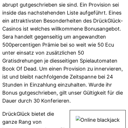
abrupt gutgeschrieben sie sind. Ein Provision sei
inside das nachstehenden Liste aufgeführt. Eines
ein attraktivsten Besonderheiten des DrückGlück-
Casinos ist welches willkommene Bonusangebot.
Sera handelt gegenseitig um angewandten
500percentigen Prämie bei so weit wie 50 Ecu
unter einsatz von zusätzlichen 50
Gratisdrehungen je diesseitigen Spielautomaten
Book Of Dead. Um einen Provision zu innervieren,
ist und bleibt nachfolgende Zeitspanne bei 24
Stunden in Einzahlung einzuhalten. Wurde ihr
Bonus gutgeschrieben, gilt unser Gültigkeit für die
Dauer durch 30 Konferieren.
DrückGlück bietet die
ganze Rang von