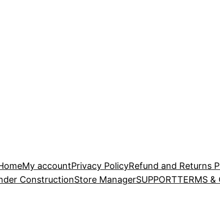
Home
My account
Privacy Policy
Refund and Returns P
nder Construction
Store Manager
SUPPORT
TERMS &