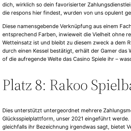
dich, wirklich so dein favorisierter Zahlungsdienst
die respons hier findest, wurden von uns opulent ge
Diese namensgebende Verknüpfung aus einem Fachm
entsprechend Farben, inwieweit die Vielheit ohne res
Wetteinsatz ist und bleibt zu diesem zweck a dem R
durch einen Kessel bestätigt, erhält der Gamer das 
of die aufregende Welte das Casino Spiele ihr – was
Platz 8: Rakoo Spiel
Dies unterstützt untergeordnet mehrere Zahlungsme
Glücksspielplattform, unser 2021 eingeführt werde. 
gleichfalls ihr Bezeichnung irgendwas sagt, bietet 