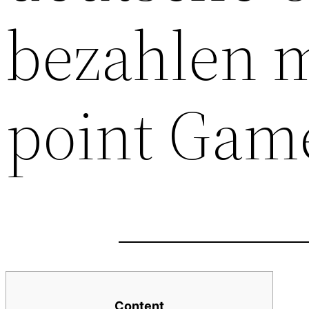
bezahlen m
point Gam
Content