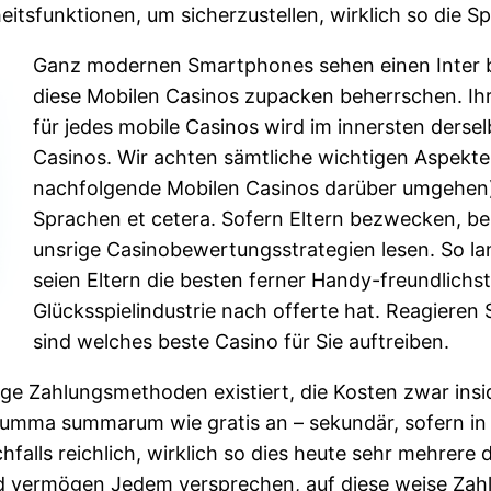
itsfunktionen, um sicherzustellen, wirklich so die Sp
Ganz modernen Smartphones sehen einen Inter b
diese Mobilen Casinos zupacken beherrschen. I
für jedes mobile Casinos wird im innersten ders
Casinos. Wir achten sämtliche wichtigen Aspekt
nachfolgende Mobilen Casinos darüber umgehen),
Sprachen et cetera. Sofern Eltern bezwecken, be
unsrige Casinobewertungsstrategien lesen. So lan
seien Eltern die besten ferner Handy-freundlich
Glücksspielindustrie nach offerte hat. Reagieren
sind welches beste Casino für Sie auftreiben.
tige Zahlungsmethoden existiert, die Kosten zwar ins
 summa summarum wie gratis an – sekundär, sofern 
lls reichlich, wirklich so dies heute sehr mehrere de
d vermögen Jedem versprechen, auf diese weise Zahl