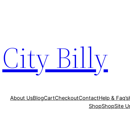
Skip
to
content
City Billy
About Us
Blog
Cart
Checkout
Contact
Help & Faq’s
Shop
Shop
Site U