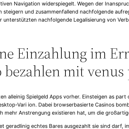
tuitiven Navigation widerspiegelt. Wegen der Inansp
 steigern und zusammenfallend nachfolgende aufreg
r unterstützten nachfolgende Legalisierung von Verb
ne Einzahlung im Err
no bezahlen mit venus 
n alleinig Spielgeld Apps vorher. Einsteigen as part
esktop-Vari ion. Dabei browserbasierte Casinos bomb
ch mehr Anstrengung existieren hat, um die großarti
geradlinig echtes Bares ausgezahlt sie sind darf, im