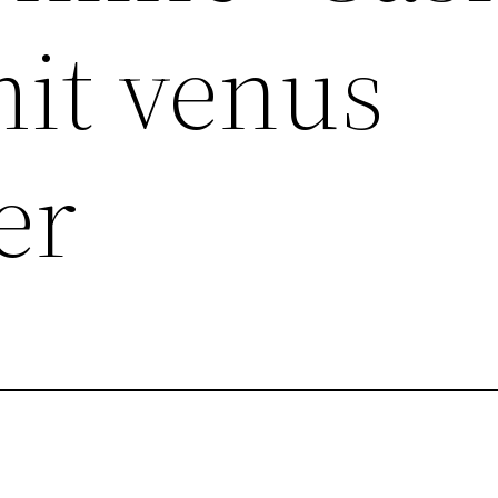
it venus
er