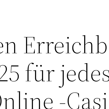
en Erreichb
25 für jede
nline -Cas