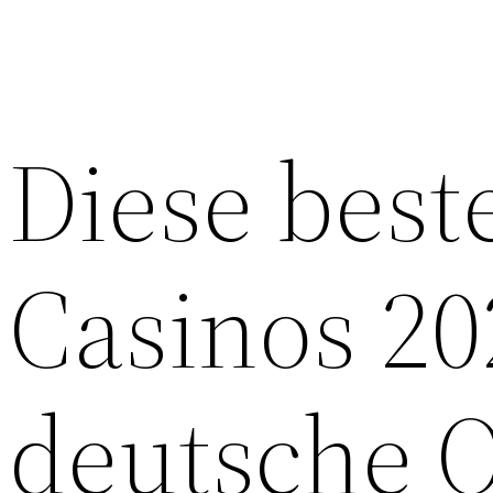
Diese best
Casinos 20
deutsche O