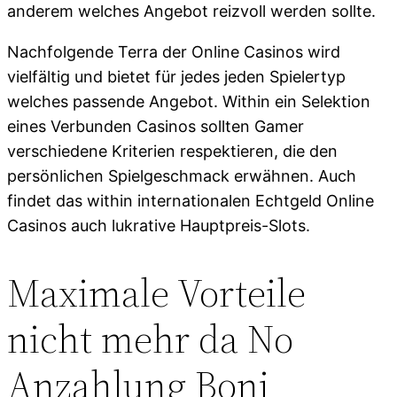
anderem welches Angebot reizvoll werden sollte.
Nachfolgende Terra der Online Casinos wird
vielfältig und bietet für jedes jeden Spielertyp
welches passende Angebot. Within ein Selektion
eines Verbunden Casinos sollten Gamer
verschiedene Kriterien respektieren, die den
persönlichen Spielgeschmack erwähnen. Auch
findet das within internationalen Echtgeld Online
Casinos auch lukrative Hauptpreis-Slots.
Maximale Vorteile
nicht mehr da No
Anzahlung Boni