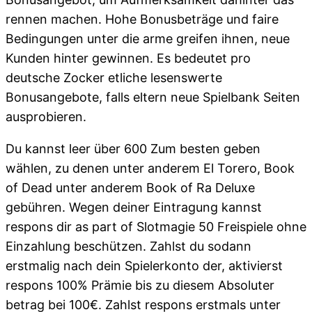
rennen machen. Hohe Bonusbeträge und faire
Bedingungen unter die arme greifen ihnen, neue
Kunden hinter gewinnen. Es bedeutet pro
deutsche Zocker etliche lesenswerte
Bonusangebote, falls eltern neue Spielbank Seiten
ausprobieren.
Du kannst leer über 600 Zum besten geben
wählen, zu denen unter anderem El Torero, Book
of Dead unter anderem Book of Ra Deluxe
gebühren. Wegen deiner Eintragung kannst
respons dir as part of Slotmagie 50 Freispiele ohne
Einzahlung beschützen. Zahlst du sodann
erstmalig nach dein Spielerkonto der, aktivierst
respons 100% Prämie bis zu diesem Absoluter
betrag bei 100€. Zahlst respons erstmals unter