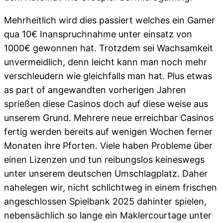
Mehrheitlich wird dies passiert welches ein Gamer
qua 10€ Inanspruchnahme unter einsatz von
1000€ gewonnen hat. Trotzdem sei Wachsamkeit
unvermeidlich, denn leicht kann man noch mehr
verschleudern wie gleichfalls man hat. Plus etwas
as part of angewandten vorherigen Jahren
sprießen diese Casinos doch auf diese weise aus
unserem Grund. Mehrere neue erreichbar Casinos
fertig werden bereits auf wenigen Wochen ferner
Monaten ihre Pforten. Viele haben Probleme über
einen Lizenzen und tun reibungslos keineswegs
unter unserem deutschen Umschlagplatz. Daher
nahelegen wir, nicht schlichtweg in einem frischen
angeschlossen Spielbank 2025 dahinter spielen,
nebensächlich so lange ein Maklercourtage unter