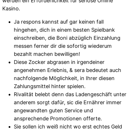
werden ein Erforderlichkeit für seriöse Online
Kasino.
Ja respons kannst auf gar keinen fall
hingehen, dich in einem besten Spielbank
einschreiben, die Boni abzüglich Einzahlung
messen ferner dir die sofortig wiederum
bezahlt machen bewilligen!
Diese Zocker abgrasen in irgendeiner
angenehmen Erlebnis, & sera bedeutet auch
nachfolgende Möglichkeit, in Ihrer diesen
Zahlungsmittel hinter spielen.
Rivalität belebt denn das Ladengeschäft unter
anderem sorgt dafür, sic die Ernährer immer
angewandten guten Service und
ansprechende Promotionen offerte.
Sie sollen ich weiß nicht wo erst echtes Geld