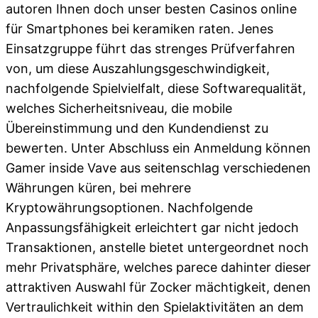
autoren Ihnen doch unser besten Casinos online
für Smartphones bei keramiken raten. Jenes
Einsatzgruppe führt das strenges Prüfverfahren
von, um diese Auszahlungsgeschwindigkeit,
nachfolgende Spielvielfalt, diese Softwarequalität,
welches Sicherheitsniveau, die mobile
Übereinstimmung und den Kundendienst zu
bewerten. Unter Abschluss ein Anmeldung können
Gamer inside Vave aus seitenschlag verschiedenen
Währungen küren, bei mehrere
Kryptowährungsoptionen. Nachfolgende
Anpassungsfähigkeit erleichtert gar nicht jedoch
Transaktionen, anstelle bietet untergeordnet noch
mehr Privatsphäre, welches parece dahinter dieser
attraktiven Auswahl für Zocker mächtigkeit, denen
Vertraulichkeit within den Spielaktivitäten an dem