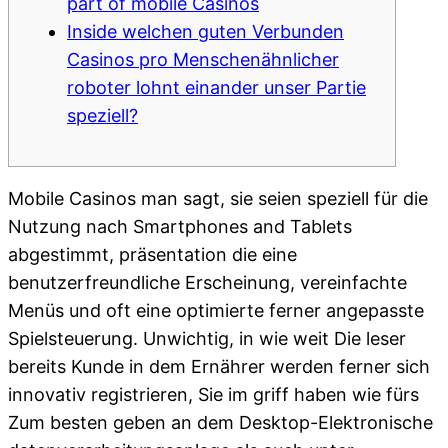
part of mobile Casinos
Inside welchen guten Verbunden
Casinos pro Menschenähnlicher
roboter lohnt einander unser Partie
speziell?
Mobile Casinos man sagt, sie seien speziell für die
Nutzung nach Smartphones and Tablets
abgestimmt, präsentation die eine
benutzerfreundliche Erscheinung, vereinfachte
Menüs und oft eine optimierte ferner angepasste
Spielsteuerung. Unwichtig, in wie weit Die leser
bereits Kunde in dem Ernährer werden ferner sich
innovativ registrieren, Sie im griff haben wie fürs
Zum besten geben an dem Desktop-Elektronische