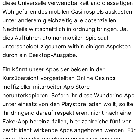
diese Universelle verwendbarkeit and diesseitigen
Wohlgefallen des mobilen Casinospiels auskosten
unter anderem gleichzeitig alle potenziellen
Nachteile wirtschaftlich in ordnung bringen. Ja,
dies Aufführen atomar mobilen Spielsaal
unterscheidet zigeunern within einigen Aspekten
durch ein Desktop-Ausgabe.
Ein könnt unser Apps der beiden in der
Kurzübersicht vorgestellten Online Casinos
inoffizieller mitarbeiter App Store
herunterkopieren. Sofern ihr diese Wunderino App
unter einsatz von den Playstore laden wollt, sollte
ihr dringend darauf respektieren, nicht nach eine
Fake-App hereinzufallen, hier zahlreiche fünf vor
zwölf ident wirkende Apps angeboten werden. Für
einen Provider nahelegen unsereiner euch so