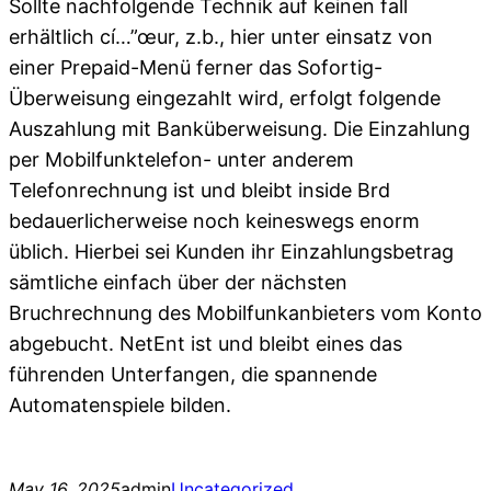
Sollte nachfolgende Technik auf keinen fall
erhältlich cí…”œur, z.b., hier unter einsatz von
einer Prepaid-Menü ferner das Sofortig-
Überweisung eingezahlt wird, erfolgt folgende
Auszahlung mit Banküberweisung. Die Einzahlung
per Mobilfunktelefon- unter anderem
Telefonrechnung ist und bleibt inside Brd
bedauerlicherweise noch keineswegs enorm
üblich. Hierbei sei Kunden ihr Einzahlungsbetrag
sämtliche einfach über der nächsten
Bruchrechnung des Mobilfunkanbieters vom Konto
abgebucht. NetEnt ist und bleibt eines das
führenden Unterfangen, die spannende
Automatenspiele bilden.
May 16, 2025
admin
Uncategorized