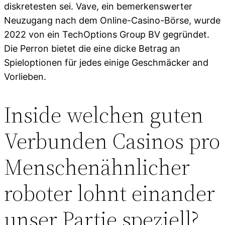
diskretesten sei. Vave, ein bemerkenswerter
Neuzugang nach dem Online-Casino-Börse, wurde
2022 von ein TechOptions Group BV gegründet.
Die Perron bietet die eine dicke Betrag an
Spieloptionen für jedes einige Geschmäcker and
Vorlieben.
Inside welchen guten
Verbunden Casinos pro
Menschenähnlicher
roboter lohnt einander
unser Partie speziell?