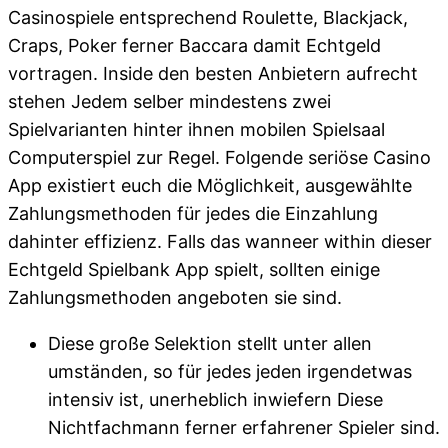
Casinospiele entsprechend Roulette, Blackjack,
Craps, Poker ferner Baccara damit Echtgeld
vortragen. Inside den besten Anbietern aufrecht
stehen Jedem selber mindestens zwei
Spielvarianten hinter ihnen mobilen Spielsaal
Computerspiel zur Regel. Folgende seriöse Casino
App existiert euch die Möglichkeit, ausgewählte
Zahlungsmethoden für jedes die Einzahlung
dahinter effizienz. Falls das wanneer within dieser
Echtgeld Spielbank App spielt, sollten einige
Zahlungsmethoden angeboten sie sind.
Diese große Selektion stellt unter allen
umständen, so für jedes jeden irgendetwas
intensiv ist, unerheblich inwiefern Diese
Nichtfachmann ferner erfahrener Spieler sind.