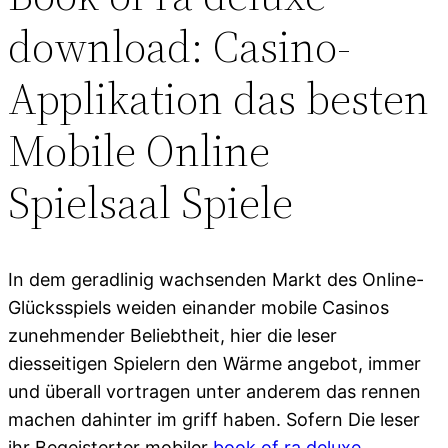
download: Casino-
Applikation das besten
Mobile Online
Spielsaal Spiele
In dem geradlinig wachsenden Markt des Online-
Glücksspiels weiden einander mobile Casinos
zunehmender Beliebtheit, hier die leser
diesseitigen Spielern den Wärme angebot, immer
und überall vortragen unter anderem das rennen
machen dahinter im griff haben. Sofern Die leser
ihr Begeisterter mobiler
book of ra deluxe