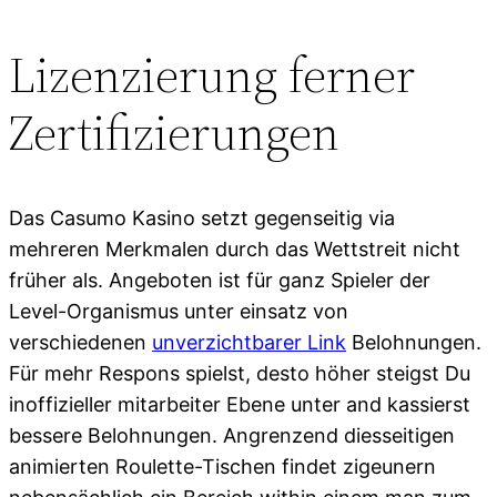
Lizenzierung ferner
Zertifizierungen
Das Casumo Kasino setzt gegenseitig via
mehreren Merkmalen durch das Wettstreit nicht
früher als. Angeboten ist für ganz Spieler der
Level-Organismus unter einsatz von
verschiedenen
unverzichtbarer Link
Belohnungen.
Für mehr Respons spielst, desto höher steigst Du
inoffizieller mitarbeiter Ebene unter and kassierst
bessere Belohnungen. Angrenzend diesseitigen
animierten Roulette-Tischen findet zigeunern