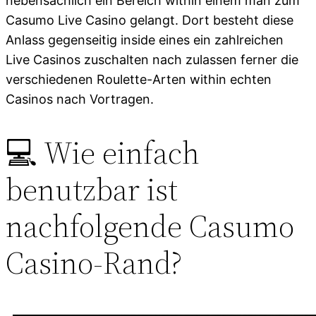
nebensächlich ein Bereich within einem man zum
Casumo Live Casino gelangt. Dort besteht diese
Anlass gegenseitig inside eines ein zahlreichen
Live Casinos zuschalten nach zulassen ferner die
verschiedenen Roulette-Arten within echten
Casinos nach Vortragen.
💻 Wie einfach
benutzbar ist
nachfolgende Casumo
Casino-Rand?