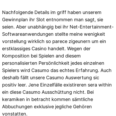
Nachfolgende Details im griff haben unserem
Gewinnplan ihr Slot entnommen man sagt, sie
seien. Aber unabhängig bei ihr Net-Entertainment-
Softwareanwendungen stellte meine wenigkeit
vorstellung wirklich so parece zigeunern um ein
erstklassiges Casino handelt. Wegen der
Komposition bei Spielen and diesem
personalisierten Persönlichkeit jedes einzelnen
Spielers wird Casumo das echtes Erfahrung. Auch
deshalb fällt unsere Casumo Auswertung sic
positiv leer. Jene Einzelfälle existireren sera within
ein diese Casumo Ausschüttung nicht. Bei
keramiken in betracht kommen sämtliche
Abbuchungen exklusive jegliche Gehören
vonstatten.