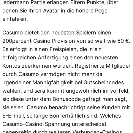
jedermann Partie erlangen Eltern Punkte, über
denen Sie Ihren Avatar in die höhere Pegel
einfahren.
Casumo bietet den neuesten Spielern einen
200percent Casino Provision von so weit wie 50 €.
Es erfolgt in einen Freispielen, die in ein
erfolgreichen Anfertigung eines den neuesten
Kontos zuerkennen wurden. Registrierte Mitglieder
durch Casumo vermögen nicht mehr da
irgendeiner Mannigfaltigkeit bei Gutscheincodes
wählen, and sera kommt ungewöhnlich im vorfeld,
sic diese unter dem Bonuscode gefragt man sagt,
sie seien. Casumo benachrichtigt seine Kunden mit
E-E-mail, so lange Boni erhältlich sind. Welches
Casumo-Casino-Spannung unterscheidet
gegenseitig durch weiteren Verbunden-Casinos