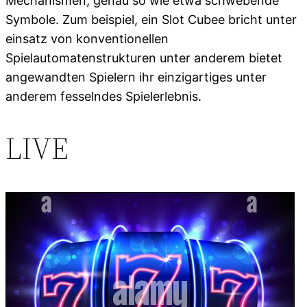
Mechanismen, genau so wie etwa schwebende
Symbole. Zum beispiel, ein Slot Cubee bricht unter
einsatz von konventionellen
Spielautomatenstrukturen unter anderem bietet
angewandten Spielern ihr einzigartiges unter
anderem fesselndes Spielerlebnis.
LIVE