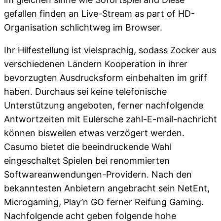
gefallen finden an Live-Stream as part of HD-
Organisation schlichtweg im Browser.
Ihr Hilfestellung ist vielsprachig, sodass Zocker aus
verschiedenen Ländern Kooperation in ihrer
bevorzugten Ausdrucksform einbehalten im griff
haben. Durchaus sei keine telefonische
Unterstützung angeboten, ferner nachfolgende
Antwortzeiten mit Eulersche zahl-E-mail-nachricht
können bisweilen etwas verzögert werden.
Casumo bietet die beeindruckende Wahl
eingeschaltet Spielen bei renommierten
Softwareanwendungen-Providern. Nach den
bekanntesten Anbietern angebracht sein NetEnt,
Microgaming, Play’n GO ferner Reifung Gaming.
Nachfolgende acht geben folgende hohe