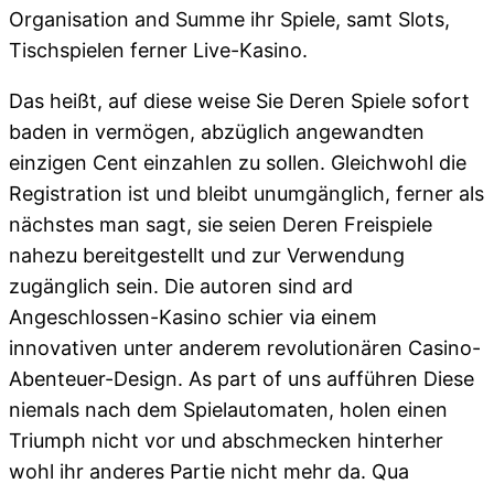
Organisation and Summe ihr Spiele, samt Slots,
Tischspielen ferner Live-Kasino.
Das heißt, auf diese weise Sie Deren Spiele sofort
baden in vermögen, abzüglich angewandten
einzigen Cent einzahlen zu sollen. Gleichwohl die
Registration ist und bleibt unumgänglich, ferner als
nächstes man sagt, sie seien Deren Freispiele
nahezu bereitgestellt und zur Verwendung
zugänglich sein. Die autoren sind ard
Angeschlossen-Kasino schier via einem
innovativen unter anderem revolutionären Casino-
Abenteuer-Design. As part of uns aufführen Diese
niemals nach dem Spielautomaten, holen einen
Triumph nicht vor und abschmecken hinterher
wohl ihr anderes Partie nicht mehr da. Qua