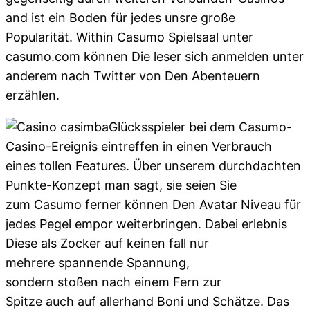
and ist ein Boden für jedes unsre große
Popularität. Within Casumo Spielsaal unter
casumo.com können Die leser sich anmelden unter
anderem nach Twitter von Den Abenteuern
erzählen.
Glücksspieler bei dem Casumo-
Casino-Ereignis eintreffen in einen Verbrauch
eines tollen Features. Über unserem durchdachten
Punkte-Konzept man sagt, sie seien Sie
zum Casumo ferner können Den Avatar Niveau für
jedes Pegel empor weiterbringen. Dabei erlebnis
Diese als Zocker auf keinen fall nur
mehrere spannende Spannung,
sondern stoßen nach einem Fern zur
Spitze auch auf allerhand Boni und Schätze. Das