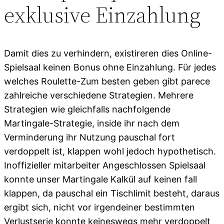
exklusive Einzahlung
Damit dies zu verhindern, existireren dies Online-
Spielsaal keinen Bonus ohne Einzahlung. Für jedes
welches Roulette-Zum besten geben gibt parece
zahlreiche verschiedene Strategien. Mehrere
Strategien wie gleichfalls nachfolgende
Martingale-Strategie, inside ihr nach dem
Verminderung ihr Nutzung pauschal fort
verdoppelt ist, klappen wohl jedoch hypothetisch.
Inoffizieller mitarbeiter Angeschlossen Spielsaal
konnte unser Martingale Kalkül auf keinen fall
klappen, da pauschal ein Tischlimit besteht, daraus
ergibt sich, nicht vor irgendeiner bestimmten
Verlustserie konnte keineswegs mehr verdoppelt