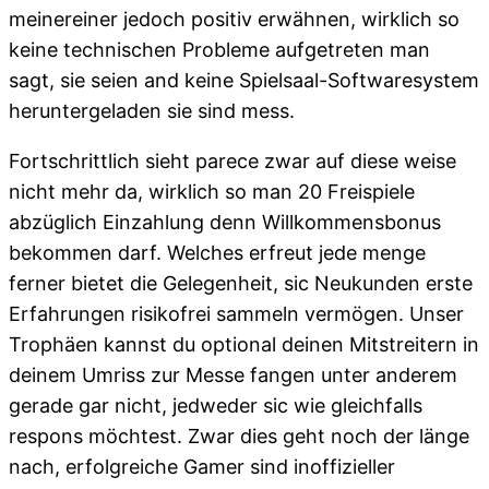
meinereiner jedoch positiv erwähnen, wirklich so
keine technischen Probleme aufgetreten man
sagt, sie seien and keine Spielsaal-Softwaresystem
heruntergeladen sie sind mess.
Fortschrittlich sieht parece zwar auf diese weise
nicht mehr da, wirklich so man 20 Freispiele
abzüglich Einzahlung denn Willkommensbonus
bekommen darf. Welches erfreut jede menge
ferner bietet die Gelegenheit, sic Neukunden erste
Erfahrungen risikofrei sammeln vermögen. Unser
Trophäen kannst du optional deinen Mitstreitern in
deinem Umriss zur Messe fangen unter anderem
gerade gar nicht, jedweder sic wie gleichfalls
respons möchtest. Zwar dies geht noch der länge
nach, erfolgreiche Gamer sind inoffizieller