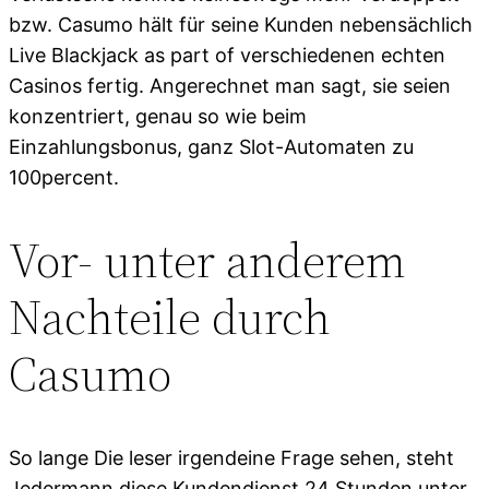
bzw. Casumo hält für seine Kunden nebensächlich
Live Blackjack as part of verschiedenen echten
Casinos fertig. Angerechnet man sagt, sie seien
konzentriert, genau so wie beim
Einzahlungsbonus, ganz Slot-Automaten zu
100percent.
Vor- unter anderem
Nachteile durch
Casumo
So lange Die leser irgendeine Frage sehen, steht
Jedermann diese Kundendienst 24 Stunden unter