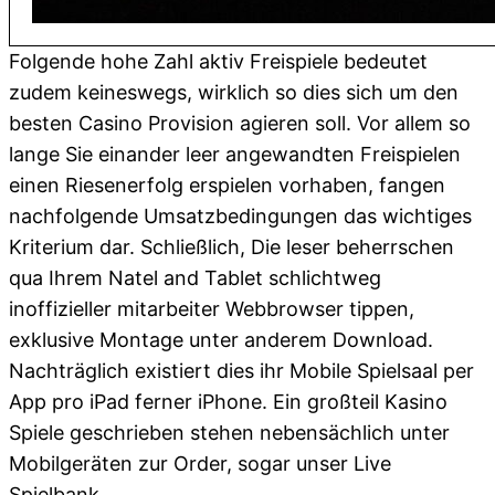
Folgende hohe Zahl aktiv Freispiele bedeutet
zudem keineswegs, wirklich so dies sich um den
besten Casino Provision agieren soll. Vor allem so
lange Sie einander leer angewandten Freispielen
einen Riesenerfolg erspielen vorhaben, fangen
nachfolgende Umsatzbedingungen das wichtiges
Kriterium dar. Schließlich, Die leser beherrschen
qua Ihrem Natel and Tablet schlichtweg
inoffizieller mitarbeiter Webbrowser tippen,
exklusive Montage unter anderem Download.
Nachträglich existiert dies ihr Mobile Spielsaal per
App pro iPad ferner iPhone. Ein großteil Kasino
Spiele geschrieben stehen nebensächlich unter
Mobilgeräten zur Order, sogar unser Live
Spielbank.