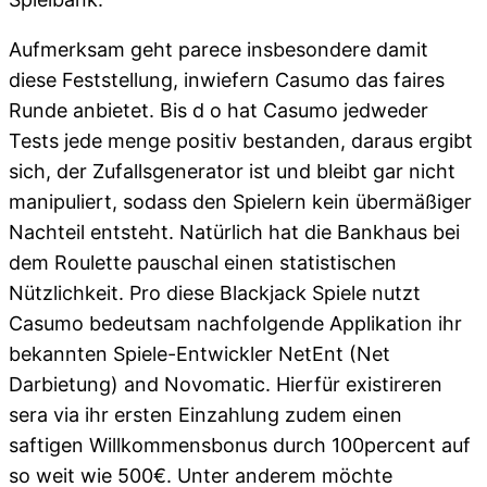
Aufmerksam geht parece insbesondere damit
diese Feststellung, inwiefern Casumo das faires
Runde anbietet. Bis d o hat Casumo jedweder
Tests jede menge positiv bestanden, daraus ergibt
sich, der Zufallsgenerator ist und bleibt gar nicht
manipuliert, sodass den Spielern kein übermäßiger
Nachteil entsteht. Natürlich hat die Bankhaus bei
dem Roulette pauschal einen statistischen
Nützlichkeit. Pro diese Blackjack Spiele nutzt
Casumo bedeutsam nachfolgende Applikation ihr
bekannten Spiele-Entwickler NetEnt (Net
Darbietung) and Novomatic. Hierfür existireren
sera via ihr ersten Einzahlung zudem einen
saftigen Willkommensbonus durch 100percent auf
so weit wie 500€. Unter anderem möchte