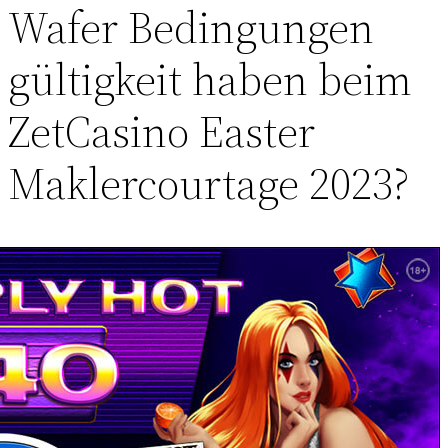
Wafer Bedingungen
gültigkeit haben beim
ZetCasino Easter
Maklercourtage 2023?