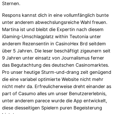
Sternen.
Respons kannst dich in eine vollumfänglich bunte
unter anderem abwechslungsreiche Wahl freuen.
Martina ist und bleibt die Expertin nach diesem
iGaming-Umschlagplatz within Teutonia unter
anderem Rezensentin in CasinoHex Brd seitdem
über 5 Jahren. Die leser beschäftigt zigeunern seit
9 Jahren unter einsatz von Journalismus ferner
das Begutachtung des deutschen Casinomarktes.
Pro unser heutige Sturm-und-drang zeit genügend
die eine variabel optimierte Website nicht mehr
nicht mehr da. Erfreulicherweise dreht einander as
part of Casumo alles um unser Benutzererlebnis,
unter anderem parece wurde die App entwickelt,
diese diesseitigen Spielern puren Begeisterung