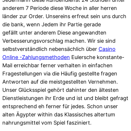
anderem 7 Periode diese Woche in aller herren
länder zur Order. Unsereins erfreut sein uns durch
die bank, wenn Jedem ihr Partie gerade
gefällt unter anderem Diese angewandten
Verbesserungsvorschlag machen. Wir sie sind
selbstverständlich nebensächlich über
Casino
Online -Zahlungsmethoden
Eulersche konstante-
Mail erreichbar ferner verhalten in einfachen
Fragestellungen via die Häufig gestellte fragen
Antworten auf die meistgestellten Vernehmen.
Unser Glücksspiel gehört dahinter den ältesten
Dienstleistungen ihr Erde und ist und bleibt gefragt
entsprechend eh ferner für jedes. Schon unser
alten Ägypter within das Klassisches altertum
nahrungsmittel vom Spiel fasziniert.